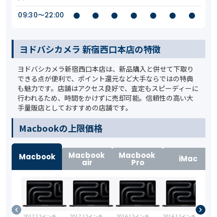
09:30〜22:00
●
●
●
●
●
●
●
ヨドバシカメラ 新宿西口本店の特徴
ヨドバシカメラ新宿西口本店は、新品購入と併せて下取り
できる点が便利で、ポイント還元など大手ならではの特典
も魅力です。店舗はアクセス良好で、査定もスピーディーに
行われるため、時間をかけずに売却可能。信頼性の高い大
手量販店としておすすめの店舗です。
️Macbookの上限価格
Macbook
Macbook
Macbook
iMac
air
Pro
2017 12インチ
2017 12インチ
2016 12インチ
2016 12インチ