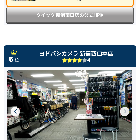
クイック 新宿南口店の公式HP
▶︎
ヨドバシカメラ 新宿西口本店
5
4
位