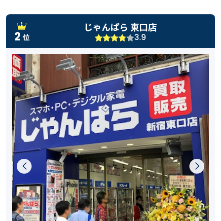
じゃんぱら 東口店
2
3.9
位