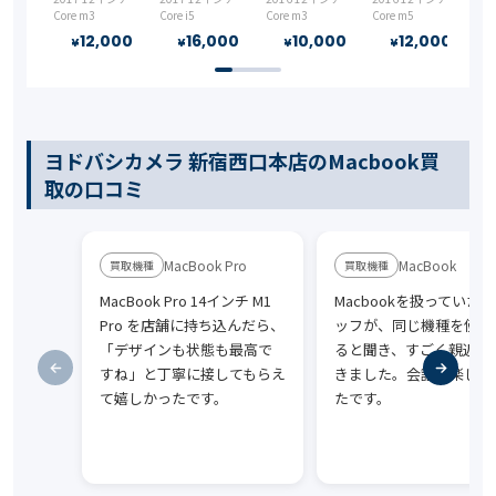
Core m3
Core i5
Core m3
Core m5
12,000
16,000
10,000
12,000
¥
¥
¥
¥
ヨドバシカメラ 新宿西口本店のMacbook買
取の口コミ
MacBook Pro
MacBook
MacBook Pro 14インチ M1
Macbookを扱っていた
Pro を店舗に持ち込んだら、
ッフが、同じ機種を使っ
「デザインも状態も最高で
ると聞き、すごく親近感
すね」と丁寧に接してもらえ
きました。会話も楽しか
て嬉しかったです。
たです。