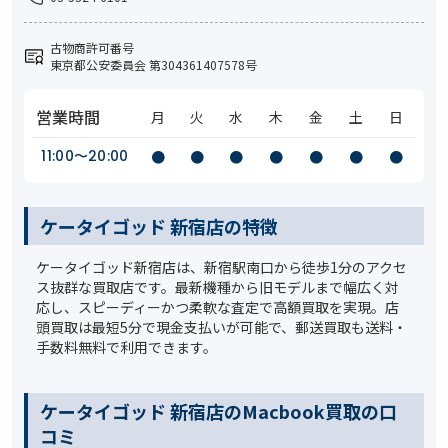
古物商許可番号
東京都公安委員会 第304361407578号
営業時間
月
火
水
木
金
土
日
11:00〜20:00
●
●
●
●
●
●
●
ケータイゴッド 新宿店の特徴
ケータイゴッド新宿店は、新宿駅南口から徒歩1分のアクセ
ス抜群な買取店です。最新機種から旧モデルまで幅広く対
応し、スピーディーかつ柔軟な査定で高額買取を実現。店
頭買取は最短5分で現金支払いが可能で、郵送買取も送料・
手数料無料で利用できます。
ケータイゴッド 新宿店のMacbook買取の口
コミ