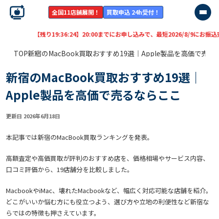
全国11店舗展開！
買取申込 24h受付！
:36:22
】20:00までにお申し込みで、最短
2026/8/9
にお振込完了！
TOP
新宿のMacBook買取おすすめ19選｜Apple製品を高価で売
新宿のMacBook買取おすすめ19選｜
Apple製品を高価で売るならここ
更新日 2026年6月18日
本記事では新宿のMacBook買取ランキングを発表。
高額査定や高価買取が評判のおすすめ店を、価格相場やサービス内容、
口コミ評価から、19店舗分を比較しました。
MacbookやiMac、壊れたMacbookなど、幅広く対応可能な店舗を紹介。
どこがいいか悩む方にも役立つよう、選び方や立地の利便性など新宿な
らではの特徴も押さえています。