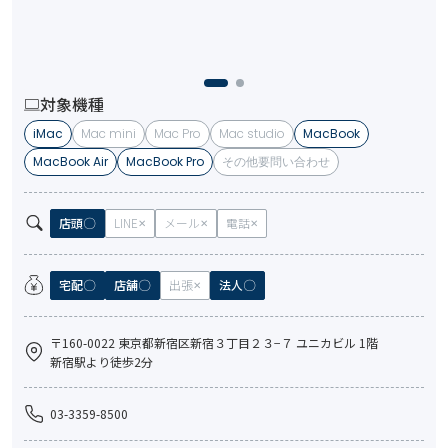
対象機種
iMac
Mac mini
Mac Pro
Mac studio
MacBook
MacBook Air
MacBook Pro
その他要問い合わせ
店頭
LINE
メール
電話
宅配
店舗
出張
法人
〒160-0022 東京都新宿区新宿３丁目２３−７ ユニカビル 1階
新宿駅より徒歩2分
03-3359-8500