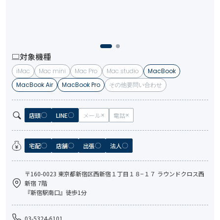
対象機種
iMac
Mac mini
Mac Pro
Mac studio
MacBook
MacBook Air
MacBook Pro
その他要問い合わせ
店頭
LINE
メール
電話
宅配
店舗
出張
法人
〒160-0023 東京都新宿区西新宿１丁目１８−１７ ラウンドクロス西
新宿 7階
『新宿駅南口』徒歩1分
03-5324-6101