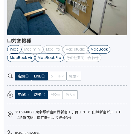
対象機種
iMac
Mac mini
Mac Pro
Mac studio
MacBook
MacBook Air
MacBook Pro
その他要問い合わせ
店頭
LINE
メール
電話
宅配
店舗
出張
法人
〒160-0023 東京都新宿区西新宿１丁目１８−６ 山兼新宿ビル ７Ｆ
『JR新宿駅』南口改札より徒歩3分
050-5269-5836