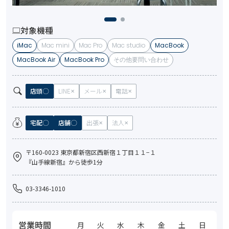
対象機種
iMac
Mac mini
Mac Pro
Mac studio
MacBook
MacBook Air
MacBook Pro
その他要問い合わせ
店頭
LINE
メール
電話
宅配
店舗
出張
法人
〒160-0023 東京都新宿区西新宿１丁目１１−１
『山手線新宿』から徒歩1分
03-3346-1010
営業時間
月
火
水
木
金
土
日