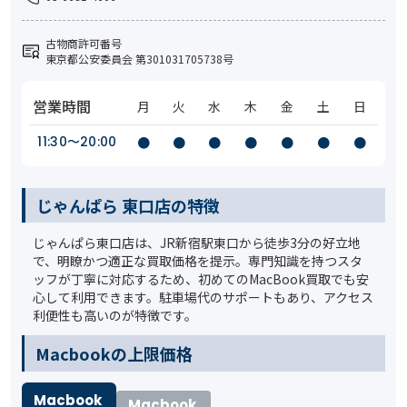
古物商許可番号
東京都公安委員会 第301031705738号
営業時間
月
火
水
木
金
土
日
11:30〜20:00
●
●
●
●
●
●
●
じゃんぱら 東口店の特徴
じゃんぱら東口店は、JR新宿駅東口から徒歩3分の好立地
で、明瞭かつ適正な買取価格を提示。専門知識を持つスタ
ッフが丁寧に対応するため、初めてのMacBook買取でも安
心して利用できます。駐車場代のサポートもあり、アクセス
利便性も高いのが特徴です。
️Macbookの上限価格
Macbook
Macbook