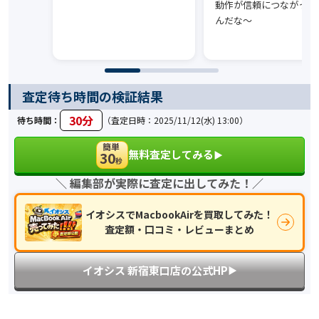
動作が信頼につながって
んだな〜
査定待ち時間の検証結果
30分
待ち時間：
（査定日時：2025/11/12(水) 13:00）
簡単
無料査定してみる
30
▶︎
秒
＼ 編集部が実際に査定に出してみた！／
イオシスでMacbookAirを買取してみた！
査定額・口コミ・レビューまとめ
イオシス 新宿東口店の公式HP
▶︎