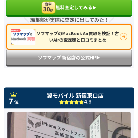
簡単
無料査定してみる
30
▶︎
秒
＼ 編集部が実際に査定に出してみた！／
ソフマップのMacBook Air買取を検証！古
いAirの査定額と口コミまとめ
ソフマップ 新宿店の公式HP
▶︎
翼モバイル 新宿東口店
7
4.9
位