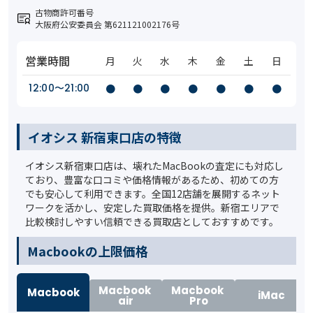
古物商許可番号
大阪府公安委員会 第621121002176号
営業時間
月
火
水
木
金
土
日
12:00〜21:00
●
●
●
●
●
●
●
イオシス 新宿東口店の特徴
イオシス新宿東口店は、壊れたMacBookの査定にも対応し
ており、豊富な口コミや価格情報があるため、初めての方
でも安心して利用できます。全国12店舗を展開するネット
ワークを活かし、安定した買取価格を提供。新宿エリアで
比較検討しやすい信頼できる買取店としておすすめです。
️Macbookの上限価格
Macbook
Macbook
Macbook
iMac
air
Pro