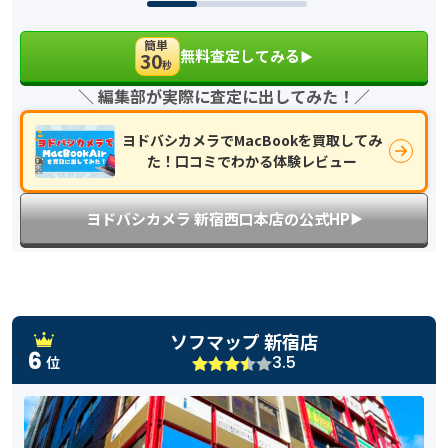
簡単
無料査定してみる
30
▶︎
秒
＼ 編集部が実際に査定に出してみた！／
ヨドバシカメラでMacBookを買取してみ
た！口コミでわかる体験レビュー
ヨドバシカメラ 新宿西口本店の公式HP
▶︎
ソフマップ 新宿店
6
3.5
位