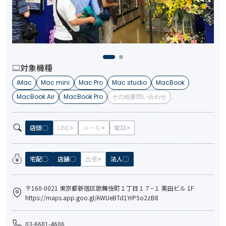
対象機種
iMac
Mac mini
Mac Pro
Mac studio
MacBook
MacBook Air
MacBook Pro
その他要問い合わせ
店頭
LINE
メール
電話
宅配
店舗
出張
法人
〒160-0021 東京都新宿区歌舞伎町１丁目１７−１ 栗田ビル 1F
https://maps.app.goo.gl/AWUeBTd1YrP5o2zB8
03-6681-4606