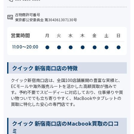
古物商許可番号
東京都公安委員会 第304361307130号
営業時間
月
火
水
木
金
土
日
11:00〜20:00
●
●
●
●
●
●
●
クイック 新宿南口店の特徴
クイック新宿南口店は、全国100店舗展開の豊富な実績と、
ECモールや海外販売ルートを活かした高額買取が強みで
す。予約不要でスピーディーに対応しており、仕事帰りや買
い物ついででも立ち寄りやすく、MacBookやタブレットの
買取に特化した安心の専門店です。
クイック 新宿南口店のMacbook買取の口コ
ミ