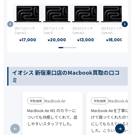
2017 12インチ
2017 12インチ
2016 12インチ
2016 12インチ
Core m3
Core i5
Core m3
Core m5
17,000
20,000
13,000
16,000
¥
¥
¥
¥
イオシス 新宿東口店のMacbook買取の口コ
ミ
MacBook Air
MacBook Air
MacBook Air M1 のカラーに
Macbook Airを丁寧に
ついても共感してくれて、話
げて扱ってくれたので、
しやすいスタッフでした。
にしてもらえていると感
した。こういう一つ一つ