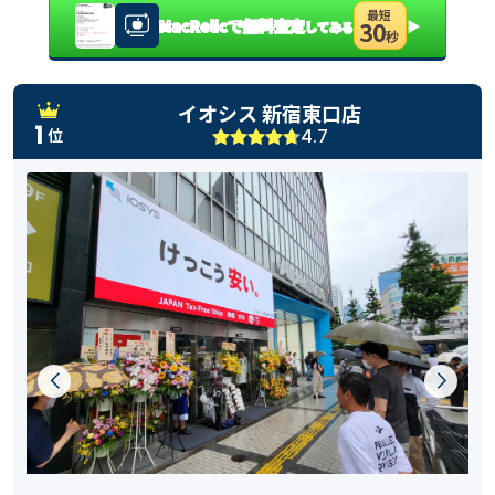
最短
MacRelicで無料査定
▶
30
してみる
秒
イオシス 新宿東口店
1
4.7
位