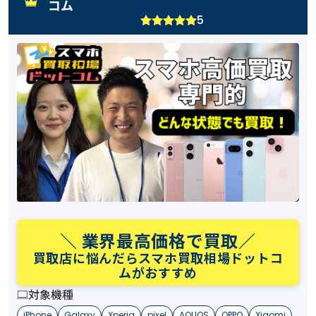
コム
5
＼ 業界最高価格で買取／
買取店に悩んだらスマホ買取相場ドットコ
ムがおすすめ
対象機種
iPhone
Galaxy
Xperia
pixel
AQUOS
OPPO
Xiaomi