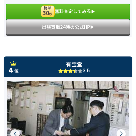
簡単
無料査定してみる
30
▶︎
秒
出張買取24時の公式HP
▶︎
有宝堂
4
3.5
位