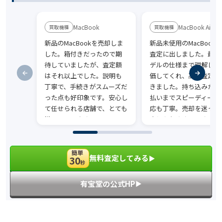
MacBook
MacBook Air
新品のMacBookを売却しま
新品未使用のMacBook A
した。箱付きだったので期
査定に出しました。最新
待していましたが、査定額
デルの仕様まで理解して
はそれ以上でした。説明も
価してくれ、高額査定に
丁寧で、手続きがスムーズだ
きました。持ち込みから
った点も好印象です。安心し
払いまでスピーディーで
て任せられる店舗で、とても
応も丁寧。売却を迷って
満足しています。
方にもおすすめです。
簡単
無料査定してみる
30
▶︎
秒
有宝堂の公式HP
▶︎