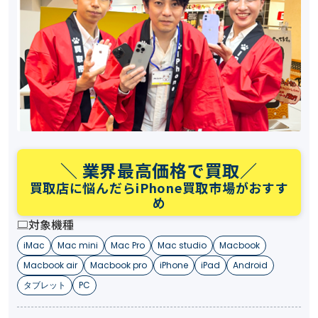
＼ 業界最高価格で買取／
買取店に悩んだらiPhone買取市場がおすす
め
対象機種
iMac
Mac mini
Mac Pro
Mac studio
Macbook
Macbook air
Macbook pro
iPhone
iPad
Android
タブレット
PC