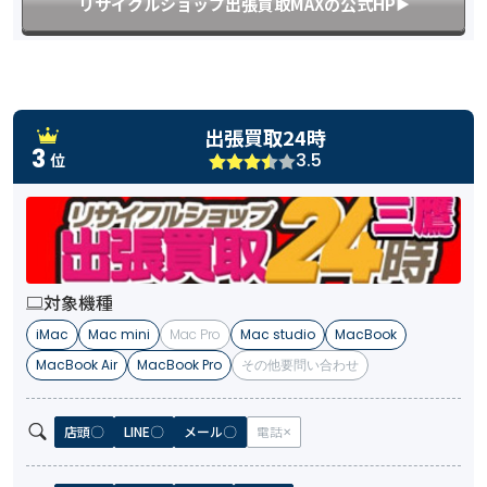
リサイクルショップ出張買取MAXの公式HP
▶︎
出張買取24時
3
3.5
位
対象機種
iMac
Mac mini
Mac Pro
Mac studio
MacBook
MacBook Air
MacBook Pro
その他要問い合わせ
店頭
LINE
メール
電話