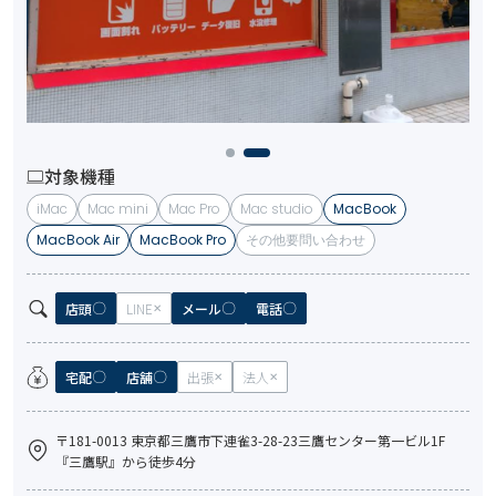
対象機種
iMac
Mac mini
Mac Pro
Mac studio
MacBook
MacBook Air
MacBook Pro
その他要問い合わせ
店頭
LINE
メール
電話
宅配
店舗
出張
法人
〒181-0013 東京都三鷹市下連雀3-28-23三鷹センター第一ビル1F
『三鷹駅』から徒歩4分