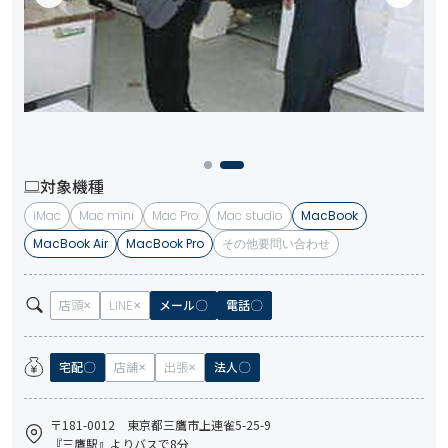
対象機種
iMac
Mac mini
Mac Pro
Mac studio
MacBook
MacBook Air
MacBook Pro
その他要問い合わせ
店頭
LINE
メール
電話
宅配
店舗
出張
法人
〒181-0012 東京都三鷹市上連雀5-25-9
『三鷹駅』よりバスで8分