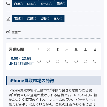
店頭
LINE
メール
電話
宅配
店舗
出張
法人
三鷹市
営業時間
月
火
水
木
金
土
日
0:00～23:59
○
○
○
○
○
○
○
LINE24時間対応
iPhone買取市場の特徴
iPhone買取市場は三鷹市で“手際の良さと根拠のある説
明”が両立した査定が受けられる店舗です。レンズ周りの細
かな欠けや画面のくすみ、フレームの歪み、バッテリー状
態などをテンポよく見ながら、金額の理由を短く要点だけ