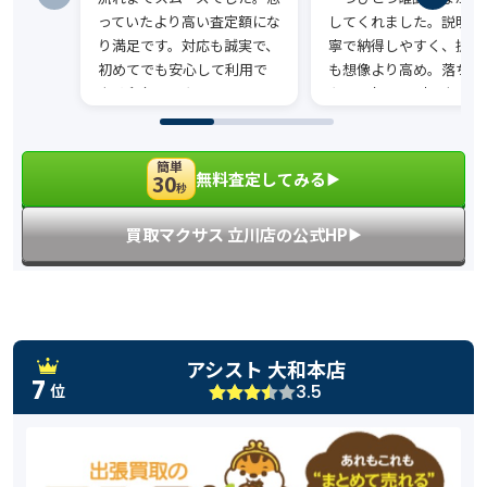
っていたより高い査定額にな
してくれました。説明も
り満足です。対応も誠実で、
寧で納得しやすく、提示
初めてでも安心して利用で
も想像より高め。落ち着
きる印象でした。
た雰囲気で取引できて安
でした。
簡単
無料査定してみる
30
▶︎
秒
買取マクサス 立川店の公式HP
▶︎
アシスト 大和本店
7
3.5
位