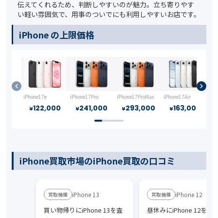
伝えてくれるため、判断しやすいのが魅力。立ち寄りやす
い軽い雰囲気で、用事のついでにも利用しやすいお店です。
iPhone の上限価格
iPhone17e
iPhone17Pro
iPhone17ProMax
iPhone17Air
iP
122,000
241,000
293,000
163,000
¥
¥
¥
¥
iPhone買取市場のiPhone買取の口コミ
iPhone 13
iPhone 12
買い物帰りにiPhone 13を査
昼休みにiPhone 12を持