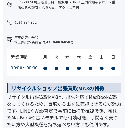
〒354-0024 埼玉県富士見市鶴瀬東1-10-10 正興鶴瀬駅前ビル２階
出張のみの取引となるため、アクセス不可
0120-984-362
古物商許可番号
埼玉県公安委員会 第431360036050号
営業時間
月
火
水
木
金
土
日
00:00〜00:00
●
●
●
●
●
●
●
リサイクルショップ出張買取MAXの特徴
リサイクル出張買取MAXは、出張対応でMacBook買取
をしてくれるため、自宅から出ずに売却できるのが魅力
です。LINEやWeb査定で事前に価格を確認でき、壊れ
たMacBookや古いモデルでも相談可能。手間なく売り
たい方や大型機種を持ち運べない方にも便利です。