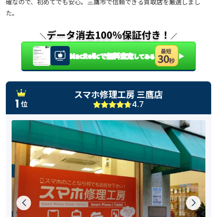
確なので、初めてでも安心。三鷹市で信頼できる買取店を厳選しまし
た。
データ消去100％保証付き！
＼
／
最短
MacRelicで無料査定
▶
30
してみる
秒
スマホ修理工房 三鷹店
1
4.7
位