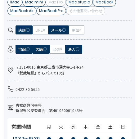
iMac
Mac mini
Mac Pro
Mac studio
MacBook
MacBook Air
MacBook Pro
その他要問い合わせ
店頭
LINE
メール
電話
宅配
店舗
出張
法人
〒181-0016 東京都三鷹市深大寺1-14-34
『武蔵境駅』からバスで10分
0422-30-5655
古物商許可番号
新潟県公安委員会 第461060001043号
営業時間
月
火
水
木
金
土
日
10:30〜19:30
●
●
●
●
●
●
●