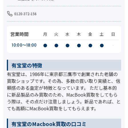
0120-372-156
営業時間
月
火
水
木
金
土
日
10:00〜18:00
●
●
●
●
●
●
-
有宝堂の特徴
有宝堂は、1986年に東京都三鷹市で創業された老舗の
買取ショップです。その為、多数の買い取り実績と、信
頼感のある査定が特徴となっています。 ただし基本的
に新品製品のみ買取のため、MacBook買取をしてもら
う際は、その点だけ注意しましょう。新品であれば、と
ても高額にMacBook買取をしてもらえます。
有宝堂のMacbook買取の口コミ