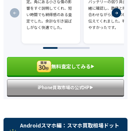
定。角にある小さな傷の影
バッテリーの弱り具合を
響をすぐ説明してくれ、短
緒に確認し、数値と照ら
い時間でも納得感のある査
合わせながら金額の理由
定でした。余計な引き延ば
伝えてくれました。判断
しがなく快適でした。
やすかったです。
簡単
無料査定してみる
30
▶︎
秒
iPhone買取市場の公式HP
▶︎
Androidスマホ編：スマホ買取相場ドット