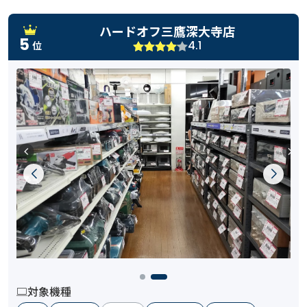
ハードオフ三鷹深大寺店
5
4.1
位
対象機種