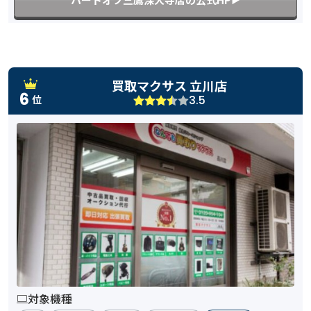
買取マクサス 立川店
6
3.5
位
対象機種