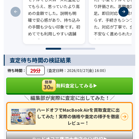
てもらえ、思っていたより高
り評価され、高額査定に
めの金額でした。説明も明
足。即日対応で時間がか
確で安心感があり、持ち込み
らず、手続きもシンプル
の手間も少ない印象です。初
た。対応が丁寧で、全体
めてでも利用しやすい店舗
不安なく進められた点が
だと感じました。
印象でした。
査定待ち時間の検証結果
29分
待ち時間：
（査定日時：2026/03/27(金) 16:00）
簡単
無料査定してみる
30
▶︎
秒
＼ 編集部が実際に査定に出してみた！／
ハードオフでMacBook Airを買取査定に出
してみた！実際の価格や査定の様子を徹底
レビュー！
ハードオフ三鷹深大寺店の公式HP
▶︎