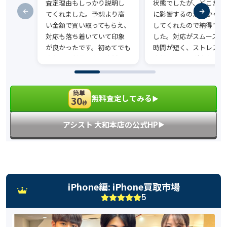
査定理由もしっかり説明し
状態でしたが、どこが評
てくれました。予想より高
に影響するのか細かく説
い金額で買い取ってもらえ、
してくれたので納得でき
対応も落ち着いていて印象
した。対応がスムーズで
が良かったです。初めてでも
時間が短く、ストレスな
安心して利用できる店舗だ
売却できたのが良かった
と感じました。
す。
簡単
無料査定してみる
30
▶︎
秒
アシスト 大和本店の公式HP
▶︎
iPhone編: iPhone買取市場
5