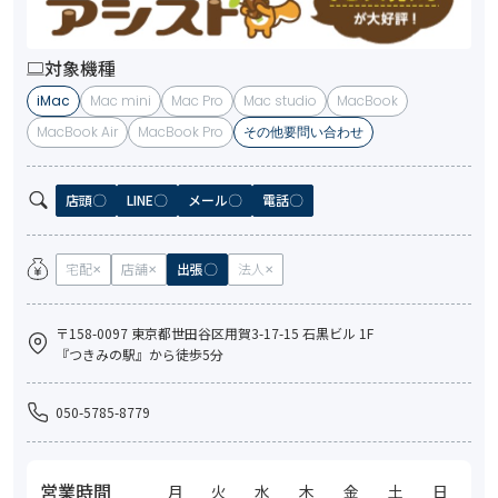
対象機種
iMac
Mac mini
Mac Pro
Mac studio
MacBook
MacBook Air
MacBook Pro
その他要問い合わせ
店頭
LINE
メール
電話
宅配
店舗
出張
法人
〒158-0097 東京都世田谷区用賀3-17-15 石黒ビル 1F
『つきみの駅』から徒歩5分
050-5785-8779
営業時間
月
火
水
木
金
土
日