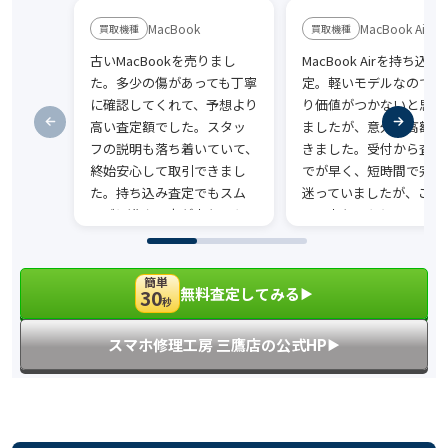
MacBook
MacBook Air
古いMacBookを売りまし
MacBook Airを持ち込み
た。多少の傷があっても丁寧
定。軽いモデルなのであ
に確認してくれて、予想より
り価値がつかないと思っ
高い査定額でした。スタッ
ましたが、意外と高額で
フの説明も落ち着いていて、
きました。受付から査定
終始安心して取引できまし
でが早く、短時間で完了
た。持ち込み査定でもスム
迷っていましたが、ここ
ーズに進んだ点が良かったで
って良かったと思ってい
す。
す。
簡単
無料査定してみる
30
▶︎
秒
スマホ修理工房 三鷹店の公式HP
▶︎