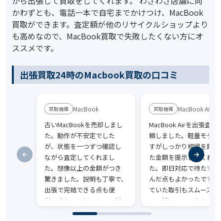
から出張して買取をしてくれます。 わざわざ店舗に向
かわずとも、電話一本で自宅までかけつけ、MacBook
買取ができます。査定額が他のリサイクルショップより
も高めなので、MacBook買取で失敗したくない方にオ
ススメです。
出張買取24時のMacbook買取の口コミ
MacBook
MacBook Air
古いMacBookを売却しまし
MacBook Airを出張査
た。動作が不安定でした
頼しました。軽量モデル
が、状態を一つずつ確認し
すがしっかり相場を踏ま
ながら査定してくれまし
た金額を提示してくれま
た。想像以上の金額がつき
た。即日対応で待たずに
驚きました。説明も丁寧で、
んだ点もよかったです。
出張で完結できる点も便
ていた取引もスムーズに
利。安心して任せられる対
み、満足しています。
応でした。