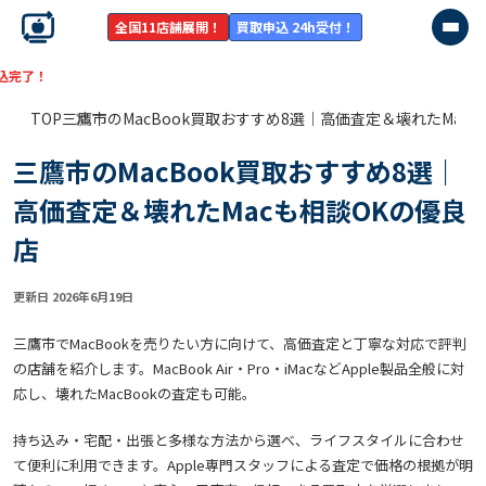
全国11店舗展開！
買取申込 24h受付！
【残り
9:00:
TOP
三鷹市のMacBook買取おすすめ8選｜高価査定＆壊れたMac
三鷹市のMacBook買取おすすめ8選｜
高価査定＆壊れたMacも相談OKの優良
店
更新日 2026年6月19日
三鷹市でMacBookを売りたい方に向けて、高価査定と丁寧な対応で評判
の店舗を紹介します。MacBook Air・Pro・iMacなどApple製品全般に対
応し、壊れたMacBookの査定も可能。
持ち込み・宅配・出張と多様な方法から選べ、ライフスタイルに合わせ
て便利に利用できます。Apple専門スタッフによる査定で価格の根拠が明