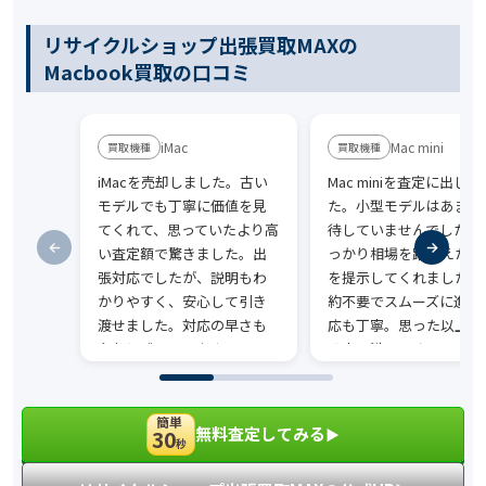
リサイクルショップ出張買取MAXの
Macbook買取の口コミ
iMac
Mac mini
iMacを売却しました。古い
Mac miniを査定に出しま
モデルでも丁寧に価値を見
た。小型モデルはあまり
てくれて、思っていたより高
待していませんでしたが
い査定額で驚きました。出
っかり相場を踏まえた金
張対応でしたが、説明もわ
を提示してくれました。
かりやすく、安心して引き
約不要でスムーズに進み
渡せました。対応の早さも
応も丁寧。思った以上に
印象に残っています。
く売れ満足です。
簡単
無料査定してみる
30
▶︎
秒