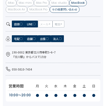
iMac
Mac mini
Mac Pro
Mac studio
MacBook
MacBook Air
MacBook Pro
その他要問い合わせ
店頭
LINE
メール
電話
宅配
店舗
出張
法人
190-0002 東京都立川市幸町5ｰ6ｰ7
『立川駅』からバスで15分
050-5810-7434
営業時間
月
火
水
木
金
土
日
10:00〜20:00
●
●
●
●
●
●
●