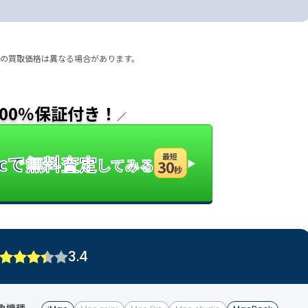
際の買取価格は異なる場合があります。
00％保証付き！
／
licで無料査定
最短
してみる
▶
30
秒
3.4