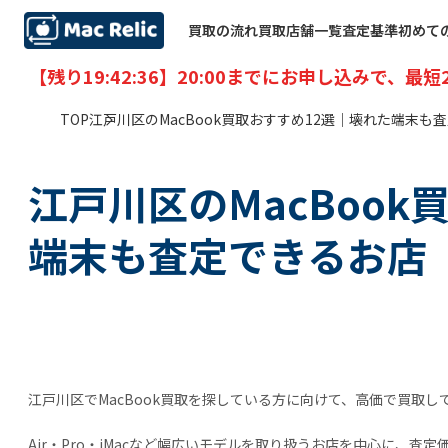
買取の流れ
買取店舗一覧
査定基準
初めて
【残り
19:42:35
】20:00までにお申し込みで、最短
TOP
江戸川区のMacBook買取おすすめ12選｜壊れた端末も
江戸川区のMacBook
端末も査定できるお店
江戸川区でMacBook買取を探している方に向けて、高価で買取し
Air・Pro・iMacなど幅広いモデルを取り扱うお店を中心に、査