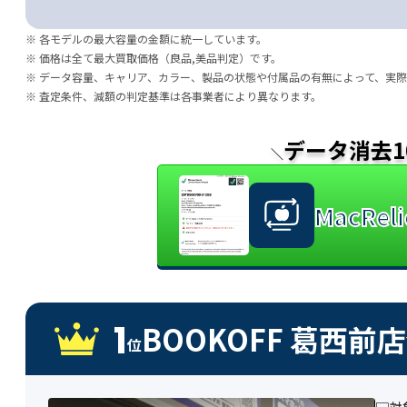
※ 各モデルの最大容量の金額に統一しています。
※ 価格は全て最大買取価格（良品,美品判定）です。
※ データ容量、キャリア、カラー、製品の状態や付属品の有無によって、実
※ 査定条件、減額の判定基準は各事業者により異なります。
データ消去1
＼
MacRe
1
BOOKOFF 葛西前店
位