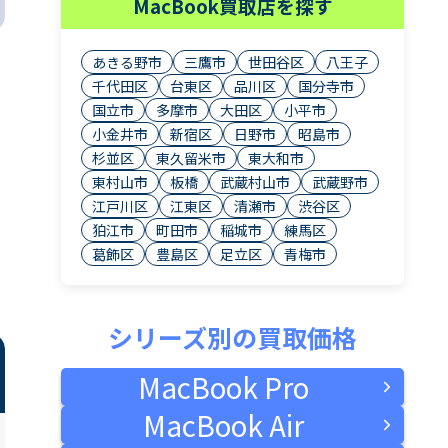
MacBook買取店を探す
あきる野市
三鷹市
世田谷区
八王子
千代田区
台東区
品川区
国分寺市
国立市
多摩市
大田区
小平市
小金井市
新宿区
日野市
昭島市
杉並区
東久留米市
東大和市
東村山市
板橋
武蔵村山市
武蔵野市
江戸川区
江東区
清瀬市
渋谷区
狛江市
町田市
稲城市
練馬区
葛飾区
豊島区
足立区
青梅市
シリーズ別の買取価格
MacBook Pro
MacBook Air