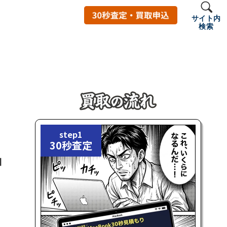
サイト内
検索
た
step1
30秒査定
日