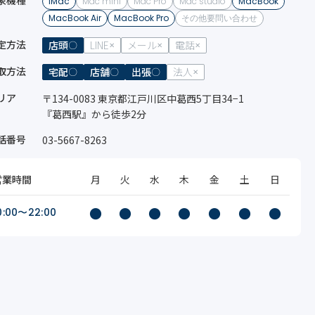
象機種
iMac
Mac mini
Mac Pro
Mac studio
MacBook
MacBook Air
MacBook Pro
その他要問い合わせ
定方法
店頭
LINE
メール
電話
取方法
宅配
店舗
出張
法人
リア
〒134-0083 東京都江戸川区中葛西5丁目34−1
『葛西駅』から徒歩2分
話番号
03-5667-8263
営業時間
月
火
水
木
金
土
日
●
●
●
●
●
●
●
0:00〜22:00