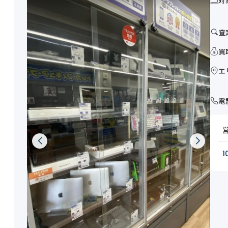
対
査
買
エ
電
1