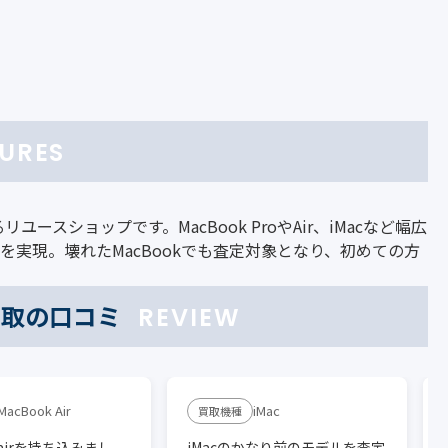
URES
ユースショップです。MacBook ProやAir、iMacなど幅広
を実現。壊れたMacBookでも査定対象となり、初めての方
k買取の口コミ
REVIEW
MacBook Air
iMac
k airを持ち込みまし
iMacのかなり前のモデルを査定