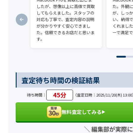
したが、想像以上に高値で買取
た。外観
してもらえました。スタッフの
が、しっ
対応も丁寧で、査定内容の説明
い、納得
が分かりやすく安心できまし
くれまし
た。信頼できるお店だと思いま
ーで満足で
す。
査定待ち時間の検証結果
45分
待ち時間：
（査定日時：2025/11/20(木) 13:0
簡単
無料査定してみる
30
▶︎
秒
＼ 編集部が実際