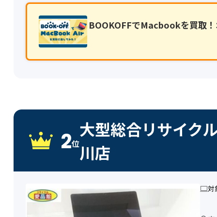
BOOKOFFでMacbookを
大型総合リサイク
2
位
川店
対