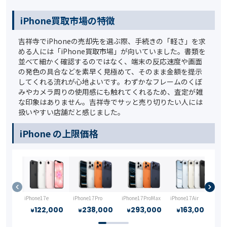
iPhone買取市場の特徴
吉祥寺でiPhoneの売却先を選ぶ際、手続きの「軽さ」を求
める人には「iPhone買取市場」が向いていました。書類を
並べて細かく確認するのではなく、端末の反応速度や画面
の発色の具合などを素早く見極めて、そのまま金額を提示
してくれる流れが心地よいです。わずかなフレームのくぼ
みやカメラ周りの使用感にも触れてくれるため、査定が雑
な印象はありません。吉祥寺でサッと売り切りたい人には
扱いやすい店舗だと感じました。
iPhone の上限価格
iPhone17e
iPhone17Pro
iPhone17ProMax
iPhone17Air
iP
122,000
238,000
293,000
163,000
¥
¥
¥
¥