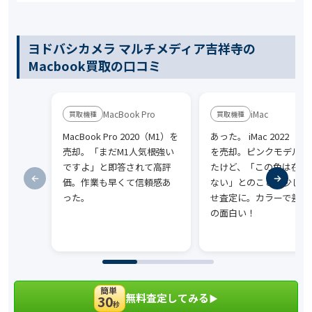
ヨドバシカメラ マルチメディア吉祥寺の
Macbook買取の口コミ
MacBook Pro
iMac
MacBook Pro 2020（M1）を
あった。 iMac 2022（M
売却。「まだM1人気根強い
を売却。ピンクモデルだ
ですよ」と即答されて高評
たけど、「この色は在庫
価。作業も早くて信頼感あ
ない」とのことで少し上
った。
せ査定に。カラーで差が
の面白い！
簡単
無料査定してみる
30
▶︎
秒