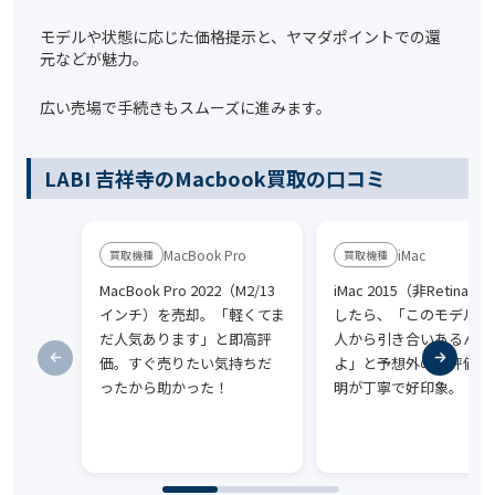
モデルや状態に応じた価格提示と、ヤマダポイントでの還
元などが魅力。
広い売場で手続きもスムーズに進みます。
LABI 吉祥寺のMacbook買取の口コミ
MacBook Pro
iMac
MacBook Pro 2022（M2/13
iMac 2015（非Retina）
インチ）を売却。「軽くてま
したら、「このモデル、
だ人気あります」と即高評
人から引き合いあるんで
価。すぐ売りたい気持ちだ
よ」と予想外の好評価。
ったから助かった！
明が丁寧で好印象。