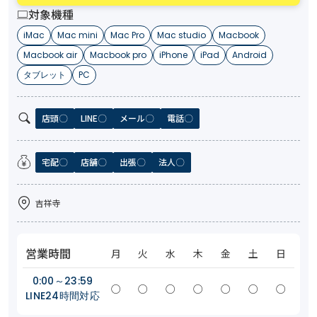
対象機種
iMac
Mac mini
Mac Pro
Mac studio
Macbook
Macbook air
Macbook pro
iPhone
iPad
Android
タブレット
PC
店頭
LINE
メール
電話
宅配
店舗
出張
法人
吉祥寺
営業時間
月
火
水
木
金
土
日
0:00～23:59
○
○
○
○
○
○
○
LINE24時間対応