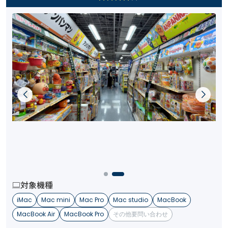
対象機種
iMac
Mac mini
Mac Pro
Mac studio
MacBook
MacBook Air
MacBook Pro
その他要問い合わせ