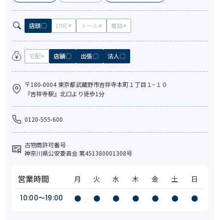
店頭
LINE
メール
電話
宅配
店舗
出張
法人
〒180-0004 東京都武蔵野市吉祥寺本町１丁目１−１０
『吉祥寺駅』北口より徒歩1分
0120-555-600
古物商許可番号
神奈川県公安委員会 第451380001308号
営業時間
月
火
水
木
金
土
日
10:00〜19:00
●
●
●
●
●
●
●