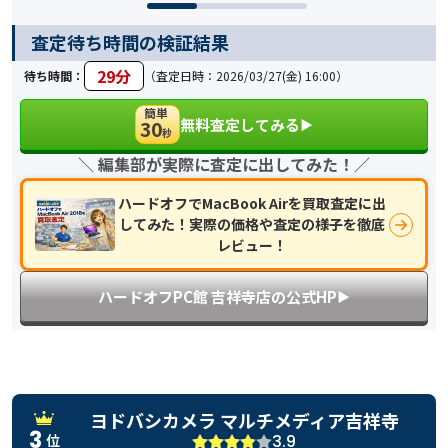
査定待ち時間の検証結果
29分
待ち時間：
（査定日時：2026/03/27(金) 16:00）
簡単
無料査定してみる
30
▶︎
秒
＼ 編集部が実際に査定に出してみた！／
ハードオフでMacBook Airを買取査定に出
してみた！実際の価格や査定の様子を徹底
レビュー！
ハードオフPC館 吉祥寺店の公式HP
▶︎
ヨドバシカメラ マルチメディア吉祥寺
3
3.9
位