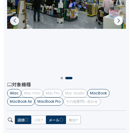
対象機種
iMac
Mac mini
Mac Pro
Mac studio
MacBook
MacBook Air
MacBook Pro
その他要問い合わせ
店頭
LINE
メール
電話