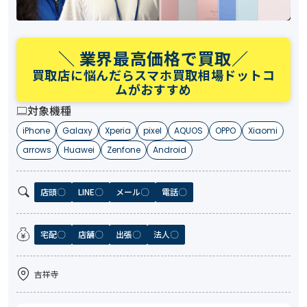
＼ 業界最高価格で買取／
買取店に悩んだらスマホ買取相場ドットコ
ムがおすすめ
対象機種
iPhone
Galaxy
Xperia
pixel
AQUOS
OPPO
Xiaomi
arrows
Huawei
Zenfone
Android
店頭
LINE
メール
電話
宅配
店舗
出張
法人
吉祥寺