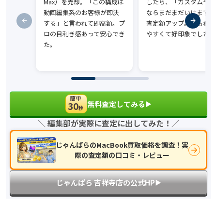
Max）を売却。「この構成は
したら、「カスタムモデ
動画編集系のお客様が即決
ならまだまだいけます」
する」と言われて即高額。プ
査定額アップ。話もわか
ロの目利き感あって安心でき
やすくて好印象でした。
た。
簡単
無料査定してみる
30
▶︎
秒
＼ 編集部が実際に査定に出してみた！／
じゃんぱらのMacBook買取価格を調査！実
際の査定額の口コミ・レビュー
じゃんぱら 吉祥寺店の公式HP
▶︎