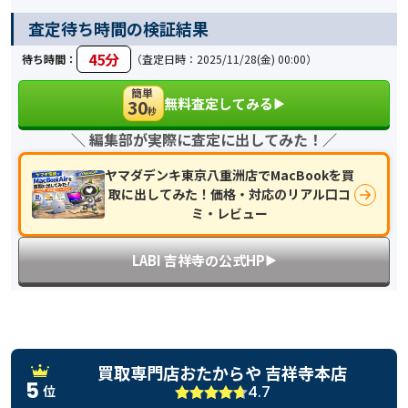
査定待ち時間の検証結果
45分
待ち時間：
（査定日時：2025/11/28(金) 00:00）
簡単
無料査定してみる
30
▶︎
秒
＼ 編集部が実際に査定に出してみた！／
ヤマダデンキ東京八重洲店でMacBookを買
取に出してみた！価格・対応のリアル口コ
ミ・レビュー
LABI 吉祥寺の公式HP
▶︎
買取専門店おたからや 吉祥寺本店
5
4.7
位