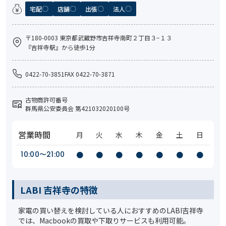
宅配
店舗
出張
法人
〒180-0003 東京都武蔵野市吉祥寺南町２丁目３−１３
『吉祥寺駅』から徒歩1分
0422-70-3851FAX 0422-70-3871
古物商許可番号
群馬県公安委員会 第421032020100号
営業時間
月
火
水
木
金
土
日
10:00〜21:00
●
●
●
●
●
●
●
LABI 吉祥寺の特徴
家電の買い替えを検討している人におすすめのLABI吉祥寺
では、Macbookの買取や下取りサービスも利用可能。