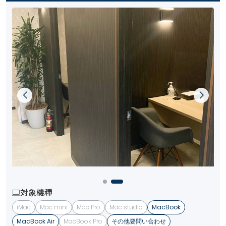
対象機種
iMac
Mac mini
Mac Pro
Mac studio
MacBook
MacBook Air
MacBook Pro
その他要問い合わせ