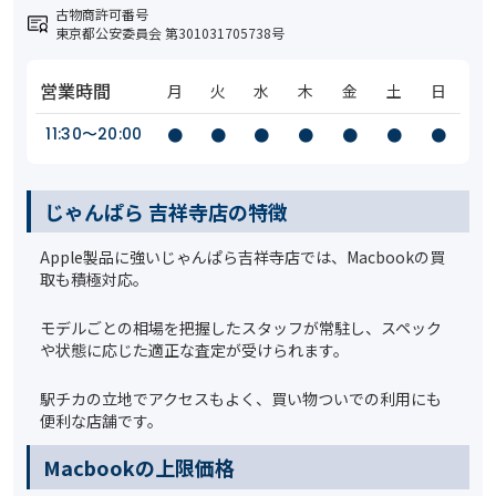
古物商許可番号
東京都公安委員会 第301031705738号
営業時間
月
火
水
木
金
土
日
11:30〜20:00
●
●
●
●
●
●
●
じゃんぱら 吉祥寺店の特徴
Apple製品に強いじゃんぱら吉祥寺店では、Macbookの買
取も積極対応。
モデルごとの相場を把握したスタッフが常駐し、スペック
や状態に応じた適正な査定が受けられます。
駅チカの立地でアクセスもよく、買い物ついでの利用にも
便利な店舗です。
️Macbookの上限価格