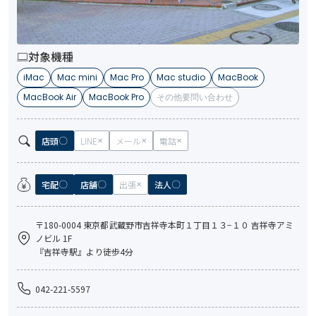
対象機種
iMac
Mac mini
Mac Pro
Mac studio
MacBook
MacBook Air
MacBook Pro
その他要問い合わせ
店頭
LINE
メール
電話
宅配
店舗
出張
法人
〒180-0004 東京都武蔵野市吉祥寺本町１丁目１３−１０ 吉祥寺アミ
ノビル 1F
『吉祥寺駅』より徒歩4分
042-221-5597