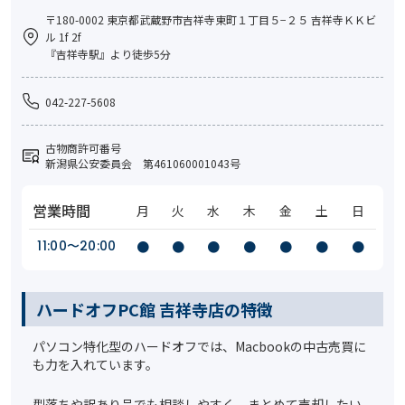
〒180-0002 東京都武蔵野市吉祥寺東町１丁目５−２５ 吉祥寺ＫＫビ
ル 1f 2f
『吉祥寺駅』より徒歩5分
042-227-5608
古物商許可番号
新潟県公安委員会 第461060001043号
営業時間
月
火
水
木
金
土
日
11:00〜20:00
●
●
●
●
●
●
●
ハードオフPC館 吉祥寺店の特徴
パソコン特化型のハードオフでは、Macbookの中古売買に
も力を入れています。
型落ちや訳あり品でも相談しやすく、まとめて売却したい