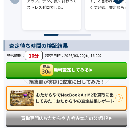
アップ。テンポ良く終わって
す」と言われたのがプロ
ストレスゼロでした。
くて好感。査定額も満足
査定待ち時間の検証結果
10分
待ち時間：
（査定日時：2026/03/20(金) 16:00）
簡単
無料査定してみる
30
▶︎
秒
＼ 編集部が実際に査定に出してみた！／
おたからやでMacBook Air M2を買取に出
してみた！おたからやの査定結果レポート
買取専門店おたからや 吉祥寺本店の公式HP
▶︎