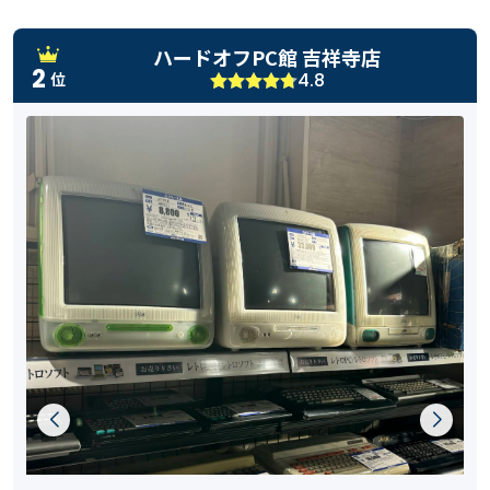
ハードオフPC館 吉祥寺店
2
4.8
位