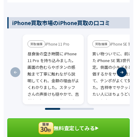
iPhone買取市場のiPhone買取の口コミ
iPhone 11 Pro
iPhone SE 第3
昼食後の空き時間に iPhone
買い物ついでに、前に使
11 Pro を持ち込みました。
た iPhone SE 第3世代 を
画面の色むらやボタンの感
定。側面の小キズをどう
触まで丁寧に触れながら説
価するかをサッと教えて
明してくれ、金額の理由がよ
て、テンポがよくて気楽
くわかりました。スタッフ
た。吉祥寺でサクッと売
さんの声掛けも穏やかで、吉
たい人にはちょうどいい
祥寺で初めて売る私でも安
じのお店でした。
心して任せられました。
簡単
無料査定してみる
30
▶︎
秒