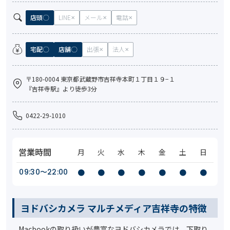
店頭
LINE
メール
電話
宅配
店舗
出張
法人
〒180-0004 東京都武蔵野市吉祥寺本町１丁目１９−１
『吉祥寺駅』より徒歩3分
0422-29-1010
営業時間
月
火
水
木
金
土
日
09:30〜22:00
●
●
●
●
●
●
●
ヨドバシカメラ マルチメディア吉祥寺の特徴
Macbookの取り扱いが豊富なヨドバシカメラでは、下取り