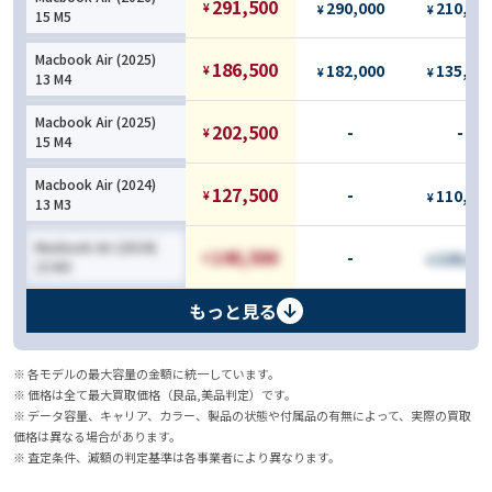
291,500
290,000
210,00
¥
¥
¥
15 M5
Macbook Air (2025)
186,500
182,000
135,00
¥
¥
¥
13 M4
Macbook Air (2025)
202,500
-
-
¥
15 M4
Macbook Air (2024)
127,500
-
110,00
¥
¥
13 M3
Macbook Air (2024)
140,500
-
120,00
¥
¥
15 M3
もっと見る
※ 各モデルの最大容量の金額に統一しています。
※ 価格は全て最大買取価格（良品,美品判定）です。
※ データ容量、キャリア、カラー、製品の状態や付属品の有無によって、実際の買取
価格は異なる場合があります。
※ 査定条件、減額の判定基準は各事業者により異なります。