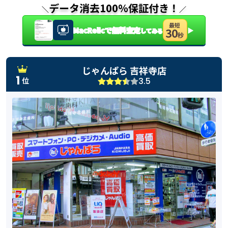
データ消去100％保証付き！
＼
／
最短
MacRelicで無料査定
▶
30
してみる
秒
じゃんぱら 吉祥寺店
1
3.5
位