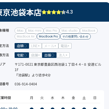
東京池袋本店
4.3
象機種
iMac
Mac mini
Mac Pro
Mac studio
MacBook
MacBook Air
MacBook Pro
その他要問い合わせ
定方法
店頭
LINE
メール
電話
取方法
宅配
店舗
出張
法人
リア
〒171-0021 東京都豊島区西池袋１丁目４４−８ 安達ビル
1F
『池袋駅』より徒歩4分
話番号
036-914-0404
営業時間
月
火
水
木
金
土
日