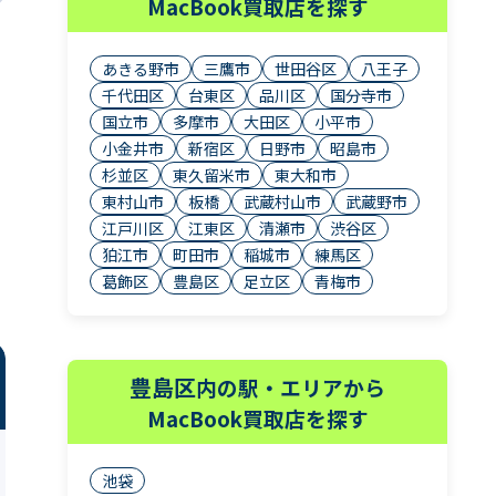
MacBook買取店を探す
あきる野市
三鷹市
世田谷区
八王子
千代田区
台東区
品川区
国分寺市
国立市
多摩市
大田区
小平市
小金井市
新宿区
日野市
昭島市
杉並区
東久留米市
東大和市
東村山市
板橋
武蔵村山市
武蔵野市
江戸川区
江東区
清瀬市
渋谷区
狛江市
町田市
稲城市
練馬区
葛飾区
豊島区
足立区
青梅市
豊島区
内の駅・エリアから
MacBook買取店を探す
池袋