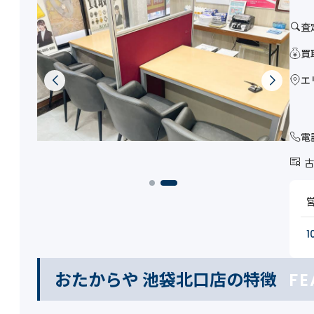
査
買
エ
電
古
1
おたからや 池袋北口店の特徴
FE