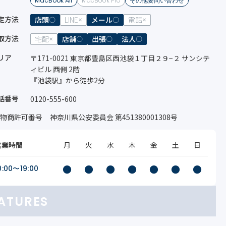
MacBook Air
MacBook Pro
その他要問い合わせ
定方法
店頭
LINE
メール
電話
取方法
宅配
店舗
出張
法人
リア
〒171-0021 東京都豊島区西池袋１丁目２９−２ サンシテ
ィビル 西側 2階
『池袋駅』から徒歩2分
話番号
0120-555-600
物商許可番号
神奈川県公安委員会 第451380001308号
営業時間
月
火
水
木
金
土
日
●
●
●
●
●
●
●
0:00〜19:00
ATURES