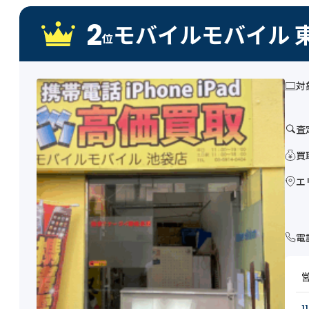
2
モバイルモバイル 
位
対
査
買
エ
電