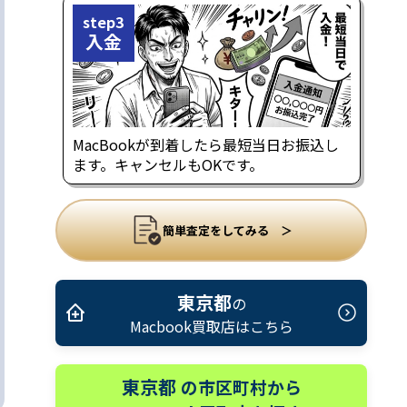
step3
入金
MacBookが到着したら最短当日お振込し
ます。キャンセルもOKです。
簡単査定をしてみる ＞
東京都
の
Macbook買取店はこちら
東京都
の市区町村から