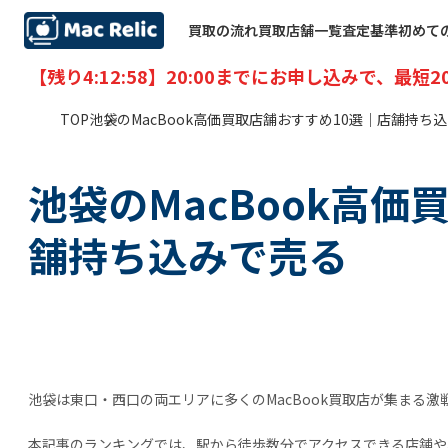
買取の流れ
買取店舗一覧
査定基準
初めて
【残り
4:12:57
】20:00までにお申し込みで、最短
2
TOP
池袋のMacBook高価買取店舗おすすめ10選｜店舗持ち
池袋のMacBook高価
舗持ち込みで売る
池袋は東口・西口の両エリアに多くのMacBook買取店が集まる激
本記事のランキングでは、駅から徒歩数分でアクセスできる店舗や