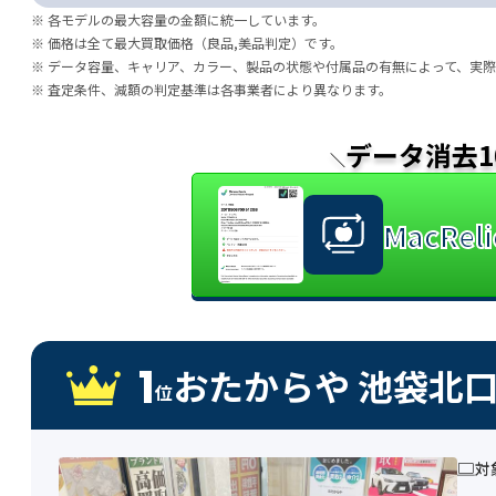
※ 各モデルの最大容量の金額に統一しています。
※ 価格は全て最大買取価格（良品,美品判定）です。
※ データ容量、キャリア、カラー、製品の状態や付属品の有無によって、実
※ 査定条件、減額の判定基準は各事業者により異なります。
データ消去1
＼
MacRe
1
おたからや 池袋北
位
対