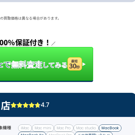
際の買取価格は異なる場合があります。
00％保証付き！
／
licで無料査定
最短
してみる
▶
30
秒
口店
4.7
象機種
iMac
Mac mini
Mac Pro
Mac studio
MacBook