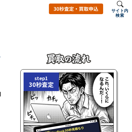
サイト内
検索
店
step1
30秒査定
日