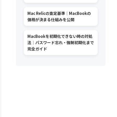
Mac Relicの査定基準｜MacBookの
価格が決まる仕組みを公開
MacBookを初期化できない時の対処
法｜パスワード忘れ・強制初期化まで
完全ガイド
MacBook
MacBook Air
MacBook（2013年）を査定に
MacBook Air (M2, 2022)を持参
出しましたが、終始淡々とした
しましたが、受付時に「かなり
対応で、もう少し丁寧な説明が
古いので…」と曖昧に済まされ
あればと感じました。
てしまいました。