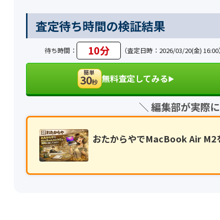
査定待ち時間の検証結果
10分
待ち時間：
（査定日時：2026/03/20(金) 16:0
簡単
無料査定してみる
30
▶︎
秒
＼ 編集部が実際
おたからやでMacBook Ai