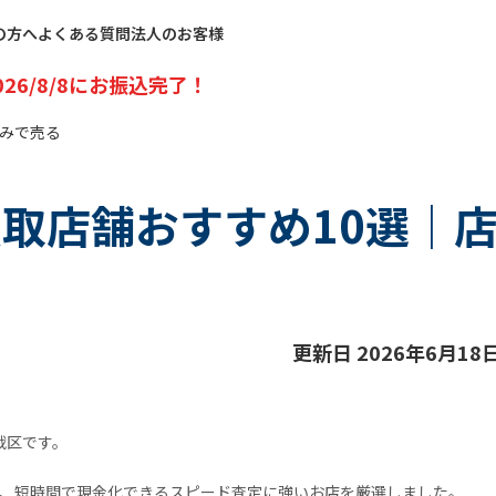
の方へ
よくある質問
法人のお客様
026/8/8
にお振込完了！
込みで売る
買取店舗おすすめ10選｜
更新日 2026年6月18
戦区です。
、短時間で現金化できるスピード査定に強いお店を厳選しました。