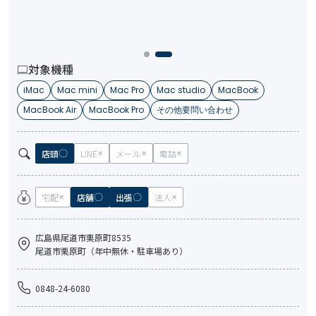
対象機種
iMac
Mac mini
Mac Pro
Mac studio
MacBook
MacBook Air
MacBook Pro
その他要問い合わせ
店頭
LINE
メール
電話
宅配
店舗
出張
法人
広島県尾道市栗原町8535
尾道市栗原町（年中無休・駐車場あり）
0848-24-6080