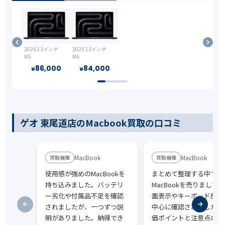
2026 13インチ
2025 13インチ
M5
M4
86,000
84,000
¥
¥
ゲオ 東尾道店のMacbook買取の口コミ
MacBook
MacBook
使用感が強めのMacBookを
まとめて整理する中で
持ち込みました。バッテリ
MacBookを売りました
ー劣化や付属品不足を確認
面表示やキーボード反応
されましたが、一つずつ説
中心に確認されました。
明がありました。納得でき
価ポイントと注意点の両