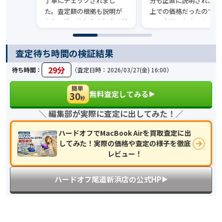
丁寧にチェックされまし
分も正直に説明され、そ
た。査定額の根拠も説明が
上での価格だったので安
あり、結果は想像より高く納
して売却できました。
得して手放せました。
査定待ち時間の検証結果
29分
待ち時間：
（査定日時：2026/03/27(金) 16:00）
簡単
無料査定してみる
30
▶︎
秒
＼ 編集部が実際に査定に出してみた！／
ハードオフでMacBook Airを買取査定に出
してみた！実際の価格や査定の様子を徹底
レビュー！
ハードオフ尾道新浜店の公式HP
▶︎