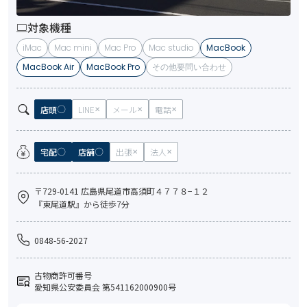
対象機種
iMac
Mac mini
Mac Pro
Mac studio
MacBook
MacBook Air
MacBook Pro
その他要問い合わせ
店頭
LINE
メール
電話
宅配
店舗
出張
法人
〒729-0141 広島県尾道市高須町４７７８−１２
『東尾道駅』から徒歩7分
0848-56-2027
古物商許可番号
愛知県公安委員会 第541162000900号