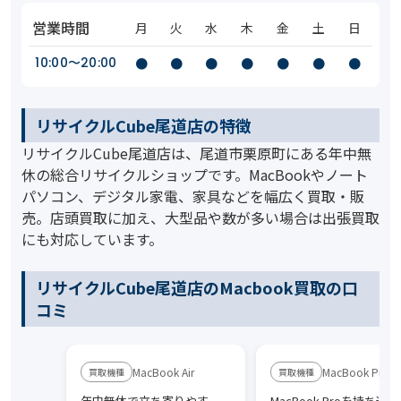
営業時間
月
火
水
木
金
土
日
10:00〜20:00
●
●
●
●
●
●
●
リサイクルCube尾道店の特徴
リサイクルCube尾道店は、尾道市栗原町にある年中無
休の総合リサイクルショップです。MacBookやノート
パソコン、デジタル家電、家具などを幅広く買取・販
売。店頭買取に加え、大型品や数が多い場合は出張買取
にも対応しています。
リサイクルCube尾道店のMacbook買取の口
コミ
MacBook Air
MacBook Pro
年中無休で立ち寄りやす
MacBook Proを持ち込