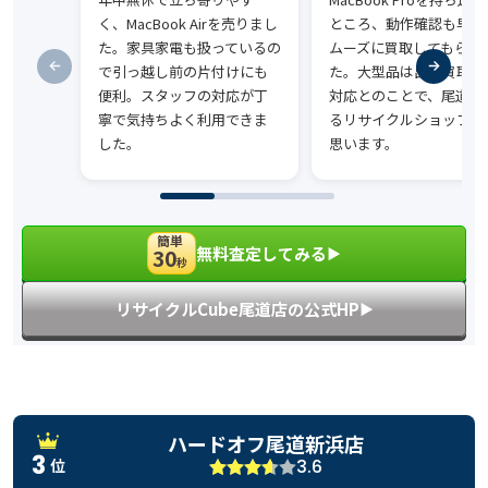
く、MacBook Airを売りまし
ところ、動作確認も早く
た。家具家電も扱っているの
ムーズに買取してもらえ
で引っ越し前の片付けにも
た。大型品は出張買取に
便利。スタッフの対応が丁
対応とのことで、尾道で
寧で気持ちよく利用できま
るリサイクルショップだ
した。
思います。
簡単
無料査定してみる
30
▶︎
秒
リサイクルCube尾道店の公式HP
▶︎
ハードオフ尾道新浜店
3
3.6
位