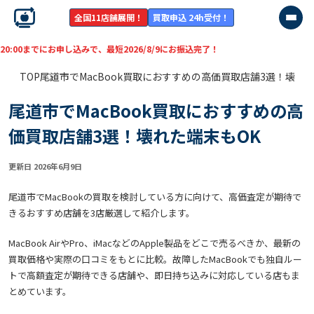
全国11店舗展開！
買取申込 24h受付！
でにお申し込みで、最短
2026/8/9
にお振込完了！
TOP
尾道市でMacBook買取におすすめの高価買取店舗3選！壊れた
尾道市でMacBook買取におすすめの高
価買取店舗3選！壊れた端末もOK
更新日 2026年6月9日
尾道市でMacBookの買取を検討している方に向けて、高価査定が期待で
きるおすすめ店舗を3店厳選して紹介します。
MacBook AirやPro、iMacなどのApple製品をどこで売るべきか、最新の
買取価格や実際の口コミをもとに比較。故障したMacBookでも独自ルー
トで高額査定が期待できる店舗や、即日持ち込みに対応している店もま
とめています。