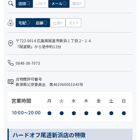
店頭
LINE
メール
電話
宅配
店舗
出張
法人
〒722-0014 広島県尾道市新浜１丁目２−１４
『尾道駅』から徒歩約12分
0848-38-7073
古物商許可番号
新潟県公安委員会 第461060001043号
営業時間
月
火
水
木
金
土
日
10:00〜20:00
●
●
●
●
●
●
●
ハードオフ尾道新浜店の特徴