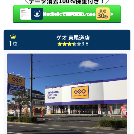
データ消去100％保証付き！
＼
／
最短
MacRelicで無料査定
▶
30
してみる
秒
ゲオ 東尾道店
1
3.5
位