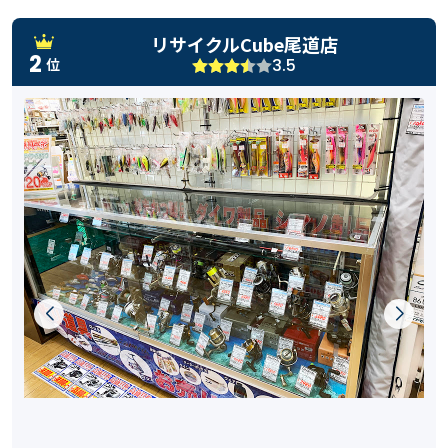
リサイクルCube尾道店
2
3.5
位