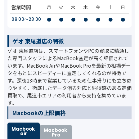
営業時間
月
火
水
木
金
土
日
09:00〜23:00
●
●
●
●
●
●
●
ゲオ 東尾道店の特徴
ゲオ 東尾道店は、スマートフォンやPCの買取に精通し
た専門スタッフによるMacBook査定が高く評価されて
います。MacBook AirやMacBook Proを最新の相場デー
タをもとにスピーディーに査定してくれるのが特徴で
す。深夜23時まで営業しているため仕事帰りにも立ち寄
りやすく、徹底したデータ消去対応と納得感のある高価
買取で、尾道市エリアの利用者から支持を集めていま
す。
️Macbookの上限価格
Macbook
Macbook
air
Pro