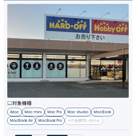
対象機種
iMac
Mac mini
Mac Pro
Mac studio
MacBook
MacBook Air
MacBook Pro
その他要問い合わせ