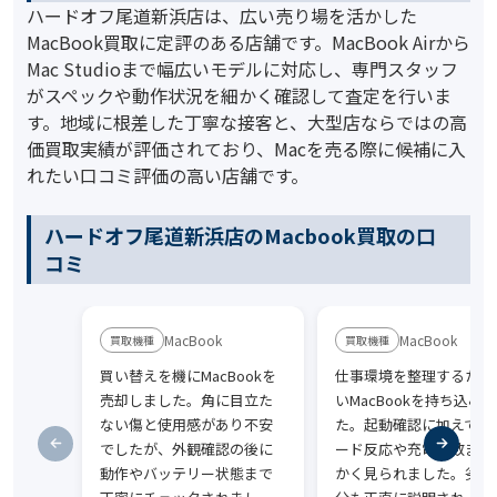
ハードオフ尾道新浜店は、広い売り場を活かした
MacBook買取に定評のある店舗です。MacBook Airから
Mac Studioまで幅広いモデルに対応し、専門スタッフ
がスペックや動作状況を細かく確認して査定を行いま
す。地域に根差した丁寧な接客と、大型店ならではの高
価買取実績が評価されており、Macを売る際に候補に入
れたい口コミ評価の高い店舗です。
ハードオフ尾道新浜店のMacbook買取の口
コミ
MacBook
MacBook
買い替えを機にMacBookを
仕事環境を整理するため
売却しました。角に目立た
いMacBookを持ち込み
ない傷と使用感があり不安
た。起動確認に加えてキ
でしたが、外観確認の後に
ード反応や充電回数まで
動作やバッテリー状態まで
かく見られました。劣化