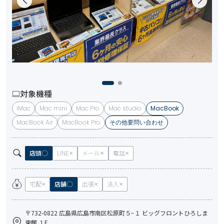
対象機種
iMac
Mac mini
Mac Pro
Mac studio
MacBook
MacBook Air
MacBook Pro
その他要問い合わせ
店頭
LINE
メール
電話
宅配
店舗
出張
法人
〒732-0822 広島県広島市南区松原町５−１ ビッグフロントひろしま
東館 １F