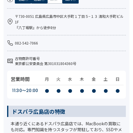
〒730-0051 広島県広島市中区大手町１丁目５−１３ 清和大手町ビル
1F
『八丁堀駅』から徒歩8分
082-542-7066
古物商許可番号
東京都公安委員会 第301031804360号
営業時間
月
火
水
木
金
土
日
11:30〜20:00
●
●
●
●
●
●
●
ドスパラ広島店の特徴
本通り近くにあるドスパラ広島店では、MacBookの買取に
も対応。専門知識を持つスタッフが常駐しており、SSDやメ