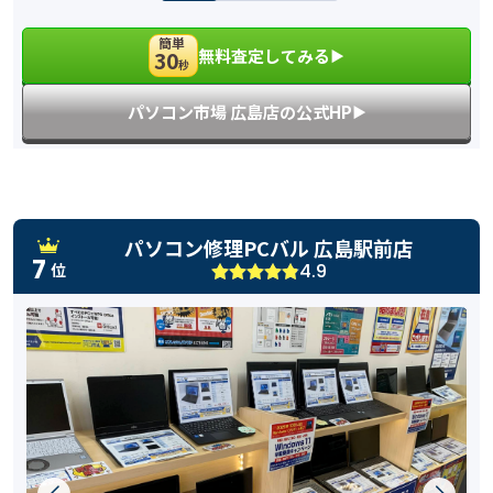
簡単
無料査定してみる
30
▶︎
秒
パソコン市場 広島店の公式HP
▶︎
パソコン修理PCバル 広島駅前店
7
4.9
位