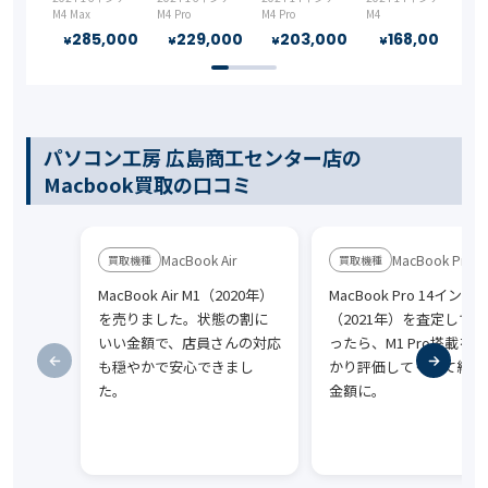
M4 Max
M4 Pro
M4 Pro
M4
M1 
285,000
229,000
203,000
168,000
¥
¥
¥
¥
パソコン工房 広島商工センター店の
Macbook買取の口コミ
MacBook Air
MacBook Pro
MacBook Air M1（2020年）
MacBook Pro 14インチ
を売りました。状態の割に
（2021年）を査定しても
いい金額で、店員さんの対応
ったら、M1 Pro搭載を
も穏やかで安心できまし
かり評価してくれて納得
た。
金額に。