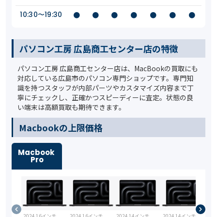
10:30〜19:30
●
●
●
●
●
●
●
パソコン工房 広島商工センター店の特徴
パソコン工房 広島商工センター店は、MacBookの買取にも
対応している広島市のパソコン専門ショップです。専門知
識を持つスタッフが内部パーツやカスタマイズ内容まで丁
寧にチェックし、正確かつスピーディーに査定。状態の良
い端末は高額買取も期待できます。
️Macbookの上限価格
Macbook
Pro
2024 16インチ
2024 16インチ
2024 14インチ
2024 14インチ
20