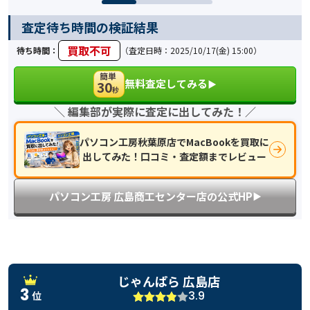
査定待ち時間の検証結果
買取不可
待ち時間：
（査定日時：2025/10/17(金) 15:00）
簡単
無料査定してみる
30
▶︎
秒
＼ 編集部が実際に査定に出してみた！／
パソコン工房秋葉原店でMacBookを買取に
出してみた！口コミ・査定額までレビュー
パソコン工房 広島商工センター店の公式HP
▶︎
じゃんぱら 広島店
3
3.9
位