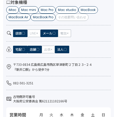
対象機種
iMac
Mac mini
Mac Pro
Mac studio
MacBook
MacBook Air
MacBook Pro
その他要問い合わせ
店頭
LINE
メール
電話
宅配
店舗
出張
法人
〒733-0834 広島県広島市西区草津新町２丁目２３−２４
『新井口駅』から徒歩7分
082-501-3251
古物商許可番号
大阪府公安委員会 第621121102166号
営業時間
月
火
水
木
金
土
日