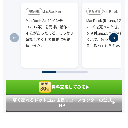
MacBook Air
MacBook
MacBook Air 13インチ
MacBook (Retina, 12-inc
（2017年）を売却。動作に
2017)を売ったとき、ス
不安があったけど、しっかり
クや付属品まで丁寧に見
確認してくれて価格にも納
くれて、思っていたより
得できた。
買い取ってもらえた。
簡単
無料査定してみる
30
▶︎
秒
高く売れるドットコム 広島リユースセンターの公式
▶︎
HP