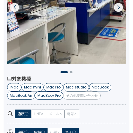
対象機種
iMac
Mac mini
Mac Pro
Mac studio
MacBook
MacBook Air
MacBook Pro
その他要問い合わせ
店頭
LINE
メール
電話
宅配
店舗
出張
法人