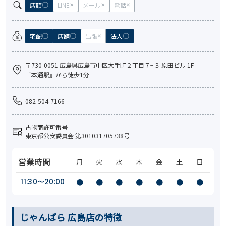
店頭
LINE
メール
電話
宅配
店舗
出張
法人
〒730-0051 広島県広島市中区大手町２丁目７−３ 原田ビル 1F
『本通駅』から徒歩1分
082-504-7166
古物商許可番号
東京都公安委員会 第301031705738号
営業時間
月
火
水
木
金
土
日
11:30〜20:00
●
●
●
●
●
●
●
じゃんぱら 広島店の特徴