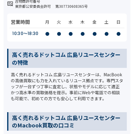
古物商許可番号
東京都公安委員会許可 第307730608365号
営業時間
月
火
水
木
金
土
日
10:30〜18:30
●
●
●
●
●
●
●
高く売れるドットコム 広島リユースセンター
の特徴
高く売れるドットコム 広島リユースセンターは、MacBook
の高価買取にも力を入れているリユース拠点です。専門スタ
ッフが一台ずつ丁寧に査定し、状態やモデルに応じて適正
かつ高水準の買取価格を提示。事前にWebや電話での相談
も可能で、初めての方でも安心して利用できます。
高く売れるドットコム 広島リユースセンター
のMacbook買取の口コミ