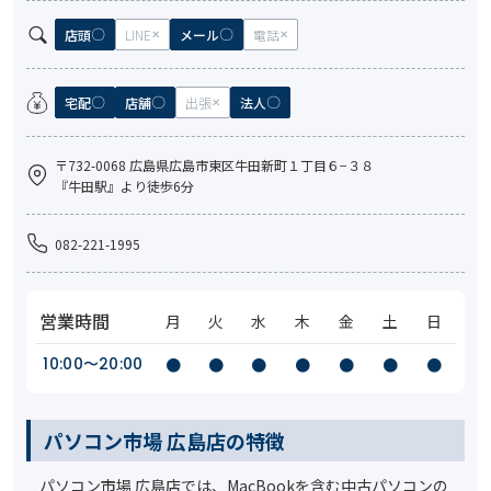
店頭
LINE
メール
電話
宅配
店舗
出張
法人
〒732-0068 広島県広島市東区牛田新町１丁目６−３８
『牛田駅』より徒歩6分
082-221-1995
営業時間
月
火
水
木
金
土
日
10:00〜20:00
●
●
●
●
●
●
●
パソコン市場 広島店の特徴
パソコン市場 広島店では、MacBookを含む中古パソコンの