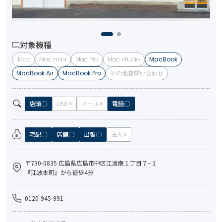
対象機種
iMac
Mac mini
Mac Pro
Mac studio
MacBook
MacBook Air
MacBook Pro
その他要問い合わせ
店頭
LINE
メール
電話
宅配
店舗
出張
法人
〒730-0835 広島県広島市中区江波南１丁目７−１
『江波本町』から徒歩4分
0120-945-991