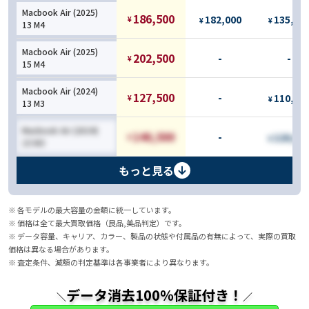
Macbook Air (2025)
186,500
182,000
135,00
¥
¥
¥
13 M4
Macbook Air (2025)
202,500
-
-
¥
15 M4
Macbook Air (2024)
127,500
-
110,00
¥
¥
13 M3
Macbook Air (2024)
140,500
-
120,00
¥
¥
15 M3
もっと見る
※ 各モデルの最大容量の金額に統一しています。
※ 価格は全て最大買取価格（良品,美品判定）です。
※ データ容量、キャリア、カラー、製品の状態や付属品の有無によって、実際の買取
価格は異なる場合があります。
※ 査定条件、減額の判定基準は各事業者により異なります。
データ消去100％保証付き！
＼
／