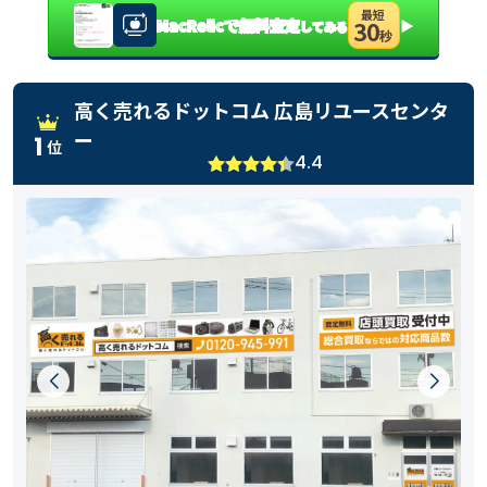
最短
MacRelicで無料査定
▶
30
してみる
秒
高く売れるドットコム 広島リユースセンタ
ー
1
位
4.4