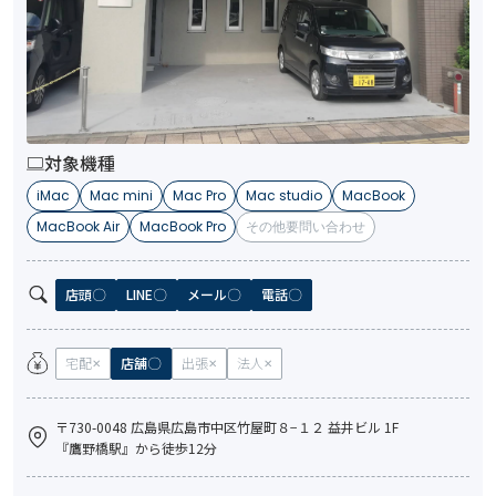
対象機種
iMac
Mac mini
Mac Pro
Mac studio
MacBook
MacBook Air
MacBook Pro
その他要問い合わせ
店頭
LINE
メール
電話
宅配
店舗
出張
法人
〒730-0048 広島県広島市中区竹屋町８−１２ 益井ビル 1F
『鷹野橋駅』から徒歩12分