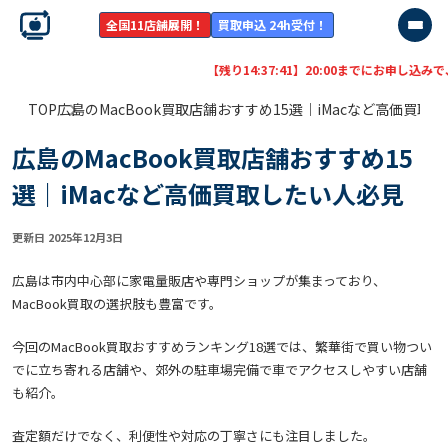
全国11店舗展開！
買取申込 24h受付！
【残り
14:37:39
】20:00までにお申し込みで、最短
2026/8/12
にお振込
TOP
広島のMacBook買取店舗おすすめ15選｜iMacなど高価買取
広島のMacBook買取店舗おすすめ15
選｜iMacなど高価買取したい人必見
更新日 2025年12月3日
広島は市内中心部に家電量販店や専門ショップが集まっており、
MacBook買取の選択肢も豊富です。
今回のMacBook買取おすすめランキング18選では、繁華街で買い物つい
でに立ち寄れる店舗や、郊外の駐車場完備で車でアクセスしやすい店舗
も紹介。
査定額だけでなく、利便性や対応の丁寧さにも注目しました。