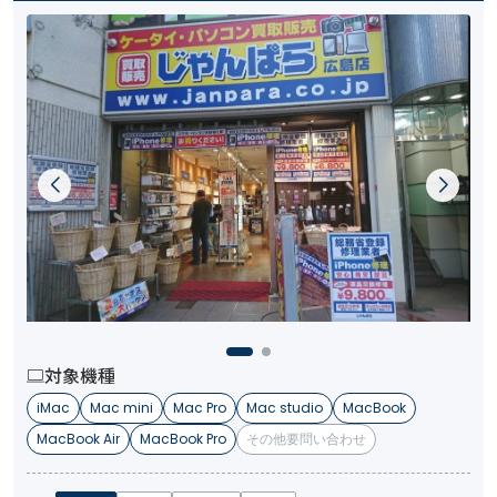
対象機種
iMac
Mac mini
Mac Pro
Mac studio
MacBook
MacBook Air
MacBook Pro
その他要問い合わせ