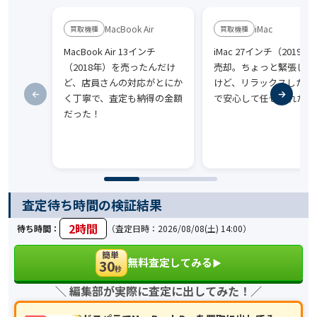
MacBook Air
iMac
MacBook Air 13インチ
iMac 27インチ（2019年
（2018年）を売ったんだけ
売却。ちょっと緊張して
ど、店員さんの対応がとにか
けど、リラックスした雰
く丁寧で、査定も納得の金額
で安心して任せられた。
だった！
査定待ち時間の検証結果
2時間
待ち時間：
（査定日時：2026/08/08(土) 14:00）
簡単
無料査定してみる
30
▶︎
秒
＼ 編集部が実際に査定に出してみた！／