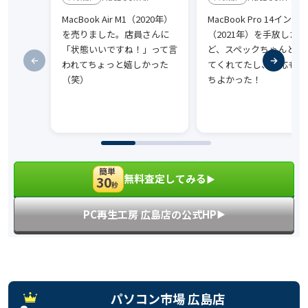
MacBook Air M1（2020年）
MacBook Pro 14インチ
を売りました。店員さんに
（2021年）を手放したけ
「状態いいですね！」って言
ど、スペックちゃんと理
われてちょっと嬉しかった
てくれてたし、対応も気
（笑）
ちよかった！
簡単
無料査定してみる
30
▶︎
秒
PC再生工房 広島店の公式HP
▶︎
パソコン市場 広島店