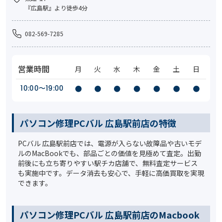
『広島駅』より徒歩4分
082-569-7285
営業時間
月
火
水
木
金
土
日
10:00〜19:00
●
●
●
●
●
●
●
パソコン修理PCバル 広島駅前店の特徴
PCバル 広島駅前店では、電源が入らない故障品や古いモデ
ルのMacBookでも、部品ごとの価値を見極めて査定。出勤
前後にも立ち寄りやすい駅チカ店舗で、無料査定サービス
も実施中です。データ消去も安心で、手軽に高価買取を実現
できます。
パソコン修理PCバル 広島駅前店のMacbook