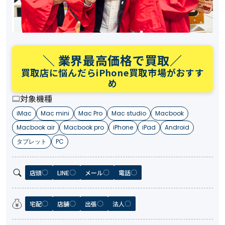
＼ 業界最高価格で買取／
買取店に悩んだらiPhone買取市場がおすす
め
対象機種
iMac
Mac mini
Mac Pro
Mac studio
Macbook
Macbook air
Macbook pro
iPhone
iPad
Android
タブレット
PC
店頭
LINE
メール
電話
宅配
店舗
出張
法人