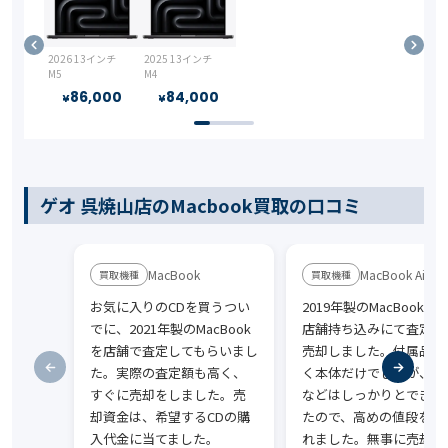
2026 13インチ
2025 13インチ
M5
M4
86,000
84,000
¥
¥
ゲオ 呉焼山店のMacbook買取の口コミ
MacBook
MacBook Air
お気に入りのCDを買うつい
2019年製のMacBookAi
でに、2021年製のMacBook
店舗持ち込みにて査定後
を店舗で査定してもらいまし
売却しました。付属品が
た。実際の査定額も高く、
く本体だけでしたが、動
すぐに売却をしました。売
などはしっかりとできて
却資金は、希望するCDの購
たので、高めの値段を提
入代金に当てました。
れました。無事に売却て