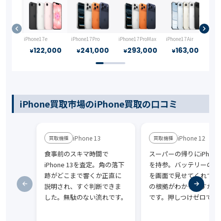
iPhone17e
iPhone17Pro
iPhone17ProMax
iPhone17Air
iP
122,000
241,000
293,000
163,000
¥
¥
¥
¥
iPhone買取市場のiPhone買取の口コミ
iPhone 13
iPhone 12
食事前のスキマ時間で
スーパーの帰りにiPhone 
iPhone 13を査定。角の落下
を持参。バッテリーの状
跡がどこまで響くか正直に
を画面で見せてくれて、
説明され、すぐ判断できま
の根拠がわかりやすかっ
した。無駄のない流れです。
です。押しつけゼロで安