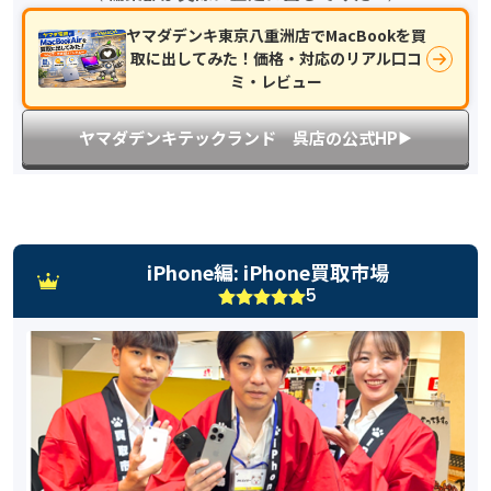
ヤマダデンキ東京八重洲店でMacBookを買
取に出してみた！価格・対応のリアル口コ
ミ・レビュー
ヤマダデンキテックランド 呉店の公式HP
▶︎
iPhone編: iPhone買取市場
5