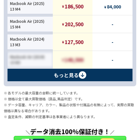
Macbook Air (2025)
186,500
84,000
¥
¥
13 M4
Macbook Air (2025)
202,500
-
¥
15 M4
Macbook Air (2024)
127,500
-
¥
13 M3
Macbook Air (2024)
140,500
-
¥
15 M3
もっと見る
※ 各モデルの最大容量の金額に統一しています。
※ 価格は全て最大買取価格（良品,美品判定）です。
※ データ容量、キャリア、カラー、製品の状態や付属品の有無によって、実際の買取
価格は異なる場合があります。
※ 査定条件、減額の判定基準は各事業者により異なります。
データ消去100％保証付き！
＼
／