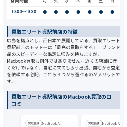
営業時間
月
火
水
木
金
土
日
10:00〜19:30
●
●
●
●
●
●
●
買取エリート呉駅前店の特徴
広島を拠点とし、西日本で展開している、買取エリート
呉駅前店のモットーは「最高の買取をする」。ブランド
品のスピーディーな鑑定に強みを持ちますが、
Macbook買取も例外ではありません。近くの店舗に行
くだけではなく、自宅に来てもらう出張、自宅から査定
を依頼する宅配、これら３つから選べるのがメリットで
す。
買取エリート呉駅前店のMacbook買取の口
コミ
MacBook Air
MacBook Air