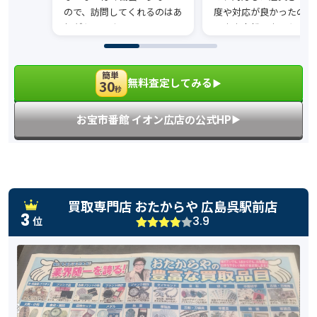
ので、訪問してくれるのはあ
度や対応が良かったので
りがたいです。
のまま売却しました。
簡単
無料査定してみる
30
▶︎
秒
お宝市番館 イオン広店の公式HP
▶︎
買取専門店 おたからや 広島呉駅前店
3
3.9
位