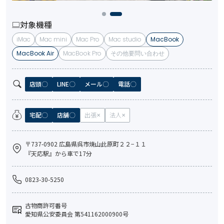
対象機種
iMac
Mac mini
Mac Pro
Mac studio
MacBook
MacBook Air
MacBook Pro
その他要問い合わせ
店頭
LINE
メール
電話
宅配
店舗
出張
法人
〒737-0902 広島県呉市焼山此原町２２−１１
『天応駅』から車で17分
0823-30-5250
古物商許可番号
愛知県公安委員会 第541162000900号