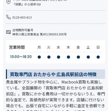
『呉駅』から徒歩3分
0120-603-613
古物商許可番号
神奈川県公安委員会 第451380001308号
営業時間
月
火
水
木
金
土
日
10:00〜18:30
●
●
●
●
●
●
●
買取専門店 おたからや 広島呉駅前店の特徴
貴金属やブランド物を中心に、Macbook買取も実施し
ている、全国展開の「買取専門店 おたからや 広島呉駅
前店」。買取にかかる費用は一切かからないうえ、専門
的な査定で、高値売却が実現できます。店舗に行けない
場合でも、出張で自宅にいながら手軽に査定を依頼でき