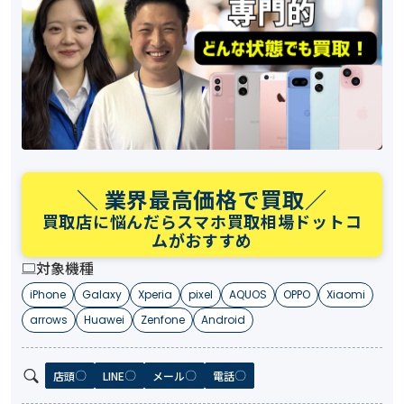
＼ 業界最高価格で買取／
買取店に悩んだらスマホ買取相場ドットコ
ムがおすすめ
対象機種
iPhone
Galaxy
Xperia
pixel
AQUOS
OPPO
Xiaomi
arrows
Huawei
Zenfone
Android
店頭
LINE
メール
電話