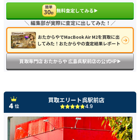
簡単
無料査定してみる
30
▶︎
秒
＼ 編集部が実際に査定に出してみた！／
おたからやでMacBook Air M2を買取に出
してみた！おたからやの査定結果レポート
買取専門店 おたからや 広島呉駅前店の公式HP
▶︎
買取エリート呉駅前店
4
4.9
位