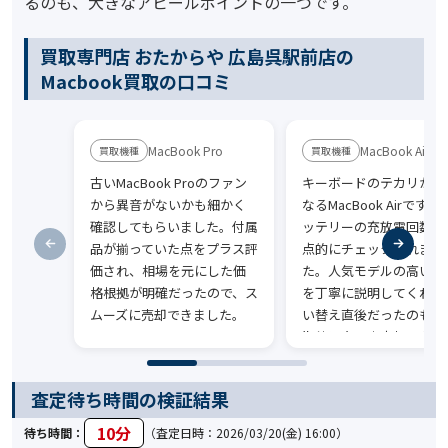
るのも、大きなアピールポイントの一つです。
買取専門店 おたからや 広島呉駅前店の
Macbook買取の口コミ
MacBook Pro
MacBook Air
古いMacBook Proのファン
キーボードのテカリが気
から異音がないかも細かく
なるMacBook Airです
確認してもらいました。付属
ッテリーの充放電回数を
品が揃っていた点をプラス評
点的にチェックされまし
価され、相場を元にした価
た。人気モデルの高い相
格根拠が明確だったので、ス
を丁寧に説明してくれ、
ムーズに売却できました。
い替え直後だったのもあ
期待以上の査定額で手放
ました。
査定待ち時間の検証結果
10分
待ち時間：
（査定日時：2026/03/20(金) 16:00）