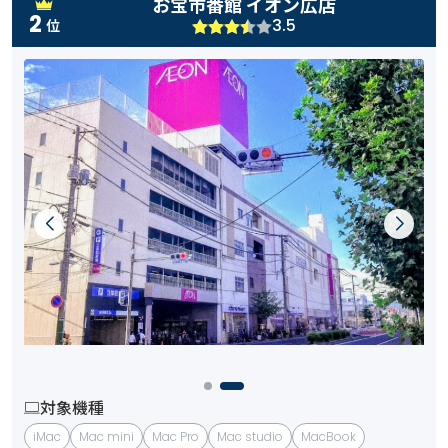
お宝市番館 イオン広店
2
3.5
位
対象機種
iMac
Mac mini
Mac Pro
Mac studio
MacBook