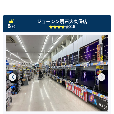
ジョーシン明石大久保店
5
3.6
位