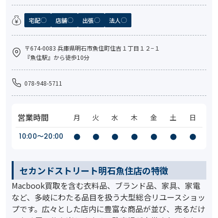
宅配
店舗
出張
法人
〒674-0083 兵庫県明石市魚住町住吉１丁目１２−１
『魚住駅』から徒歩10分
078-948-5711
営業時間
月
火
水
木
金
土
日
10:00〜20:00
●
●
●
●
●
●
●
セカンドストリート明石魚住店の特徴
Macbook買取を含む衣料品、ブランド品、家具、家電
など、多岐にわたる品目を扱う大型総合リユースショッ
プです。広々とした店内に豊富な商品が並び、売るだけ