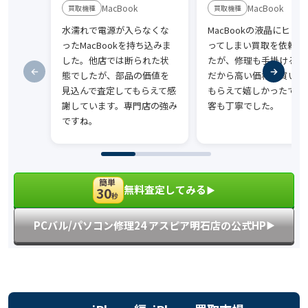
MacBook
MacBook
水濡れで電源が入らなくな
MacBookの液晶にヒビ
ったMacBookを持ち込みま
ってしまい買取を依頼し
した。他店では断られた状
たが、修理も手掛けるお
態でしたが、部品の価値を
だから高い価格で買い取
見込んで査定してもらえて感
もらえて嬉しかったです
謝しています。専門店の強み
客も丁寧でした。
ですね。
簡単
無料査定してみる
30
▶︎
秒
PCバル/パソコン修理24 アスピア明石店の公式HP
▶︎