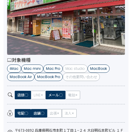
対象機種
iMac
Mac mini
Mac Pro
Mac studio
MacBook
MacBook Air
MacBook Pro
その他要問い合わせ
店頭
LINE
メール
電話
宅配
店舗
出張
法人
〒673-0892 兵庫県明石市本町１丁目１−２４ 大日明石本町ビル １Ｆ