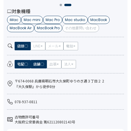
対象機種
iMac
Mac mini
Mac Pro
Mac studio
MacBook
MacBook Air
MacBook Pro
その他要問い合わせ
店頭
LINE
メール
電話
宅配
店舗
出張
法人
〒674-0068 兵庫県明石市大久保町ゆりのき通３丁目２ 2
『大久保駅』から徒歩8分
078-937-0811
古物商許可番号
大阪府公安委員会 第621120802143号