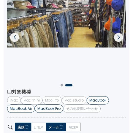
対象機種
iMac
Mac mini
Mac Pro
Mac studio
MacBook
MacBook Air
MacBook Pro
その他要問い合わせ
店頭
LINE
メール
電話