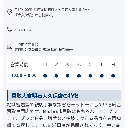
〒674-0051 兵庫県明石市大久保町大窪１６９−４
『大久保駅』から徒歩7分
0120-160-300
古物商許可番号
東京都公安委員会 第304361407260号
営業時間
月
火
水
木
金
土
日
10:00〜19:00
●
●
●
●
●
●
●
買取大吉明石大久保店の特徴
地域密着型で親切丁寧な接客をモットーにしている総合
買取専門店です。Macbook買取はもちろん、金、プラ
チナ、ブランド品、切手など多岐にわたる品目を専門知
識で査定します。広い駐車場が完備されており、重い品