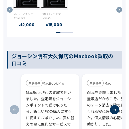
2017 12インチ
2017 12インチ
Core m3
Core i5
12,000
16,000
¥
¥
ジョーシン明石大久保店のMacbook買取の
口コミ
MacBook Pro
iMac
MacBook Proの買取で伺い
iMacを売却しました。家
ました。査定額をジョーシ
量販店だからこそ、売却
ンポイントで受け取った
のデータ消去を確実に行
ら、新しいPCの購入にすぐ
くれる安心感がありまし
に使えてお得でした。買い替
た。個人情報の心配がな
えの際に便利なサービスで
助かりました。