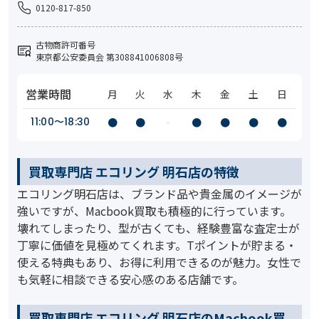
0120-817-850
古物商許可番号
東京都公安委員会 第308841006808号
営業時間
月
火
水
木
金
土
日
11:00〜18:30
●
●
-
●
●
●
●
買取専門店 エコリング 明石店の特徴
エコリング明石店は、ブランド品や貴金属のイメージが
強いですが、Macbook買取も積極的に行っています。
壊れてしまったり、型が古くても、経験豊富な査定士が
丁寧に価値を見極めてくれます。Tポイントが貯まる・
使える特典もあり、お得に利用できるのが魅力。女性で
も気軽に相談できる安心感のある店舗です。
買取専門店 エコリング 明石店のMacbook買