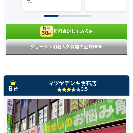
す。
簡単
無料査定してみる
30
▶︎
秒
ジョーシン明石大久保店の公式HP
▶︎
マツヤデンキ明石店
6
3.5
位