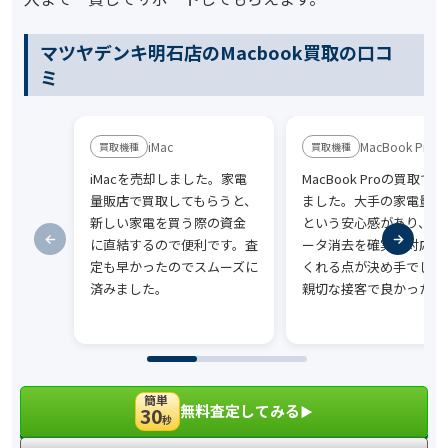
マツヤデンキ明石店のMacbook買取の口コ
ミ
iMac
MacBook Pro
iMacを売却しました。家電
MacBook Proの買取で
量販店で買取してもらうと、
ました。大手の家電量販
新しい家電を買う際の資金
という安心感があり、特
に直結するので便利です。査
ータ消去を確実に対応し
定も早かったのでスムーズに
くれる点が決め手でした
済みました。
親切な接客で良かったで
簡単
無料査定してみる
30
▶︎
秒