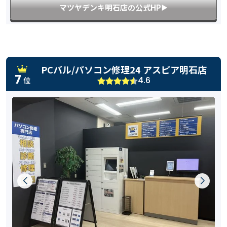
マツヤデンキ明石店の公式HP
▶︎
PCバル/パソコン修理24 アスピア明石店
7
4.6
位