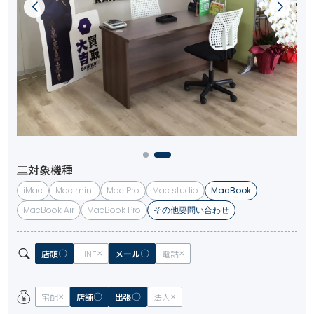
対象機種
iMac
Mac mini
Mac Pro
Mac studio
MacBook
MacBook Air
MacBook Pro
その他要問い合わせ
店頭
LINE
メール
電話
宅配
店舗
出張
法人