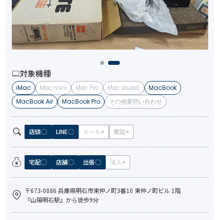
対象機種
iMac
Mac mini
Mac Pro
Mac studio
MacBook
MacBook Air
MacBook Pro
その他要問い合わせ
店頭
LINE
メール
電話
宅配
店舗
出張
法人
〒673-0886 兵庫県明石市東仲ノ町3番10 東仲ノ町ビル 1階
『山陽明石駅』から徒歩9分