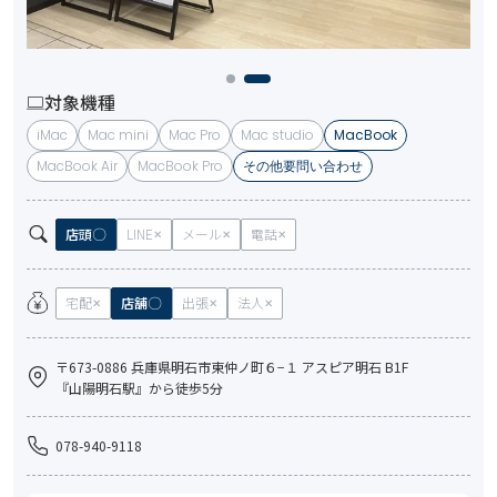
対象機種
iMac
Mac mini
Mac Pro
Mac studio
MacBook
MacBook Air
MacBook Pro
その他要問い合わせ
店頭
LINE
メール
電話
宅配
店舗
出張
法人
〒673-0886 兵庫県明石市東仲ノ町６−１ アスピア明石 B1F
『山陽明石駅』から徒歩5分
078-940-9118