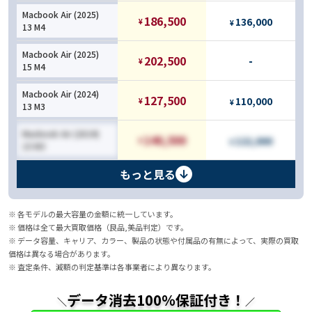
Macbook Air (2025)
186,500
136,000
¥
¥
13 M4
Macbook Air (2025)
202,500
-
¥
15 M4
Macbook Air (2024)
127,500
110,000
¥
¥
13 M3
Macbook Air (2024)
140,500
122,000
¥
¥
15 M3
もっと見る
※ 各モデルの最大容量の金額に統一しています。
※ 価格は全て最大買取価格（良品,美品判定）です。
※ データ容量、キャリア、カラー、製品の状態や付属品の有無によって、実際の買取
価格は異なる場合があります。
※ 査定条件、減額の判定基準は各事業者により異なります。
データ消去100％保証付き！
＼
／