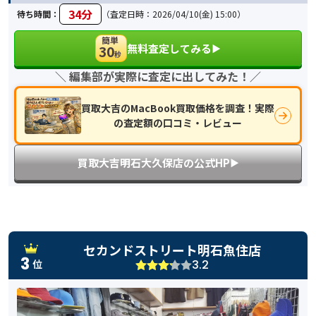
34分
待ち時間：
（査定日時：2026/04/10(金) 15:00）
簡単
無料査定してみる
30
▶︎
秒
＼ 編集部が実際に査定に出してみた！／
買取大吉のMacBook買取価格を調査！実際
の査定額の口コミ・レビュー
買取大吉明石大久保店の公式HP
▶︎
セカンドストリート明石魚住店
3
3.2
位