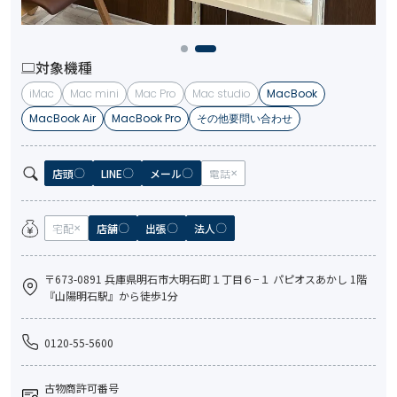
対象機種
iMac
Mac mini
Mac Pro
Mac studio
MacBook
MacBook Air
MacBook Pro
その他要問い合わせ
店頭
LINE
メール
電話
宅配
店舗
出張
法人
〒673-0891 兵庫県明石市大明石町１丁目６−１ パピオスあかし 1階
『山陽明石駅』から徒歩1分
0120-55-5600
古物商許可番号