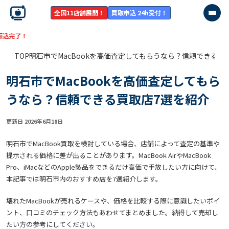
全国11店舗展開！
買取申込 24h受付！
【残り
5:13:
TOP
明石市でMacBookを高価査定してもらうなら？信頼できる買
明石市でMacBookを高価査定してもら
うなら？信頼できる買取店7選を紹介
更新日 2026年6月18日
明石市でMacBook買取を検討している場合、店舗によって査定の基準や
提示される価格に差が出ることがあります。MacBook AirやMacBook
Pro、iMacなどのApple製品をできるだけ高価で手放したい方に向けて、
本記事では明石市内のおすすめ店を7選紹介します。
壊れたMacBookが売れるケースや、価格を比較する際に意識したいポイ
ント、口コミのチェック方法もあわせてまとめました。納得して売却し
たい方の参考にしてください。