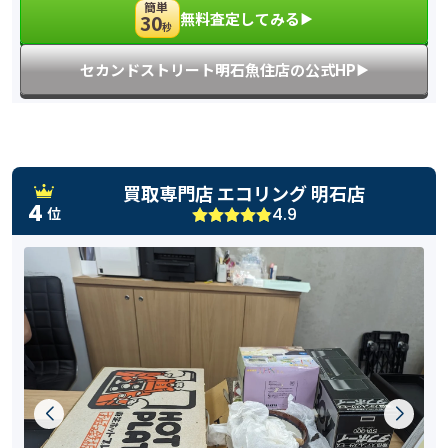
簡単
無料査定してみる
30
▶︎
秒
セカンドストリート明石魚住店の公式HP
▶︎
買取専門店 エコリング 明石店
4
4.9
位