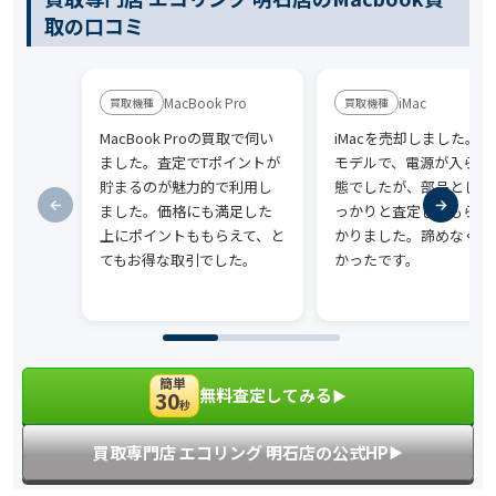
取の口コミ
MacBook Pro
iMac
MacBook Proの買取で伺い
iMacを売却しました。古
ました。査定でTポイントが
モデルで、電源が入らな
貯まるのが魅力的で利用し
態でしたが、部品として
ました。価格にも満足した
っかりと査定してもらえ
上にポイントももらえて、と
かりました。諦めなくて
てもお得な取引でした。
かったです。
簡単
無料査定してみる
30
▶︎
秒
買取専門店 エコリング 明石店の公式HP
▶︎