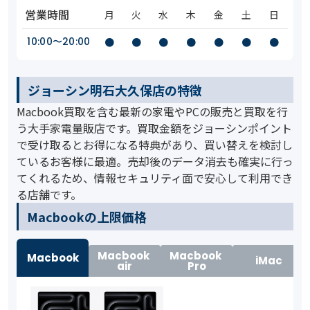
営業時間
月
火
水
木
金
土
日
10:00〜20:00
●
●
●
●
●
●
●
ジョーシン明石大久保店の特徴
Macbook買取を含む最新の家電やPCの販売と買取を行
う大手家電量販店です。買取金額をジョーシンポイント
で受け取るとお得になる特典があり、買い替えを検討し
ているお客様に最適。売却後のデータ消去も確実に行っ
てくれるため、情報セキュリティ面で安心して利用でき
る店舗です。
️Macbookの上限価格
Macbook
Macbook
Macbook
iMac
air
Pro