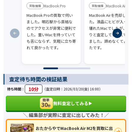
MacBook Pro
MacBook Air
MacBook Proの買取で伺い
MacBook Airを売却しま
ました。明石駅から直結な
た。液晶にヒビが入って
のでアクセスが非常に便利で
壊れたMacでしたが、し
した。重いMacを持っていて
りと査定してもらえて助
も苦にならず、気軽に立ち寄
ました。諦めなくてよか
れて良かったです。
たです。
査定待ち時間の検証結果
10分
待ち時間：
（査定日時：2026/03/20(金) 16:00）
簡単
無料査定してみる
30
▶︎
秒
＼ 編集部が実際に査定に出してみた！／
おたからやでMacBook Air M2を買取に出