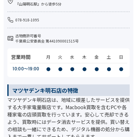
『山陽明石駅』から徒歩5分
078-918-1095
古物商許可番号
千葉県公安委員会 第441090001515号
営業時間
月
火
水
木
金
土
日
10:00〜19:00
●
●
●
●
●
●
●
マツヤデンキ明石店の特徴
マツヤデンキ明石店は、地域に根差したサービスを提供
する大手家電量販店です。Macbook買取を含むPCや各
種家電の店頭買取を行っています。安心して売却できる
よう、買取時にはデータ消去サービスを提供。買い替え
の相談も一緒にできるため、デジタル機器の処分から購
入まで一貫してサポートしてもらえます。