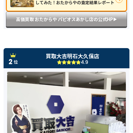
してみた！おたからやの査定結果レポート
高価買取 おたからや パピオスあかし店の公式HP
▶︎
買取大吉明石大久保店
2
4.9
位