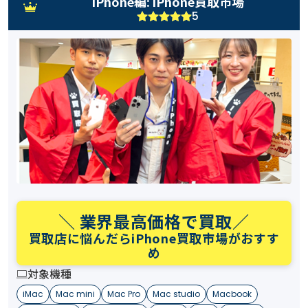
iPhone編: iPhone買取市場
5
＼ 業界最高価格で買取／
買取店に悩んだらiPhone買取市場がおすす
め
対象機種
iMac
Mac mini
Mac Pro
Mac studio
Macbook