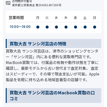
古物商許可番号
東京都公安委員会 第304361407260号
営業時間
月
火
水
木
金
土
日
10:00〜19:00
●
●
●
●
●
●
●
買取大吉 サンシ河芸店の特徴
買取大吉 サンシ河芸店は、津市のショッピングセンタ
ー「サンシ河芸」内にある便利な買取専門店です。
MacBook買取では、付属品の有無や動作状態を丁寧に
確認し、最新モデルから古い世代まで査定対象。 査定
はスピーディーで、その場で現金支払いが可能。Apple
製品を気軽に持ち込める地域密着型の店舗です。
買取大吉 サンシ河芸店のMacbook買取の口
コミ