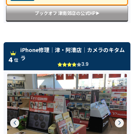
ブックオフ 津南郊店の公式HP
▶︎
iPhone修理｜津・阿漕店｜カメラのキタム
ラ
4
位
3.9