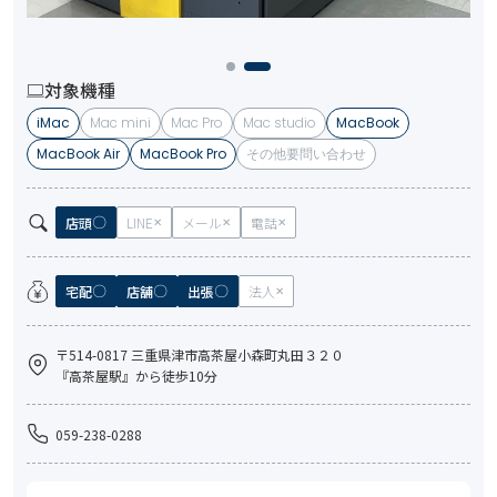
対象機種
iMac
Mac mini
Mac Pro
Mac studio
MacBook
MacBook Air
MacBook Pro
その他要問い合わせ
店頭
LINE
メール
電話
宅配
店舗
出張
法人
〒514-0817 三重県津市高茶屋小森町丸田３２０
『高茶屋駅』から徒歩10分
059-238-0288