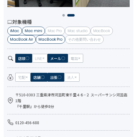
対象機種
iMac
Mac mini
Mac Pro
Mac studio
MacBook
MacBook Air
MacBook Pro
その他要問い合わせ
店頭
LINE
メール
電話
宅配
店舗
出張
法人
〒510-0303 三重県津市河芸町東千里４６−２ スーパーサンシ河芸店
1階
『千里駅』から徒歩8分
0120-456-688