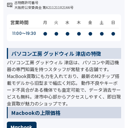
古物商許可番号
大阪府公安委員会 第621121102166号
営業時間
月
火
水
木
金
土
日
11:00〜19:30
●
●
●
●
●
●
●
パソコン工房 グッドウィル 津店の特徴
パソコン工房 グッドウィル 津店は、パソコンや周辺機
器の専門知識を持つスタッフが常駐する店舗です。
MacBook買取にも力を入れており、最新のM2チップ搭
載モデルから旧型まで幅広く対応。 動作不良やキーボ
ード不具合がある機体でも査定可能で、データ消去サー
ビスも無料。津市中心部からアクセスしやすく、即日現
金買取が魅力のショップです。
️Macbookの上限価格
Macbook