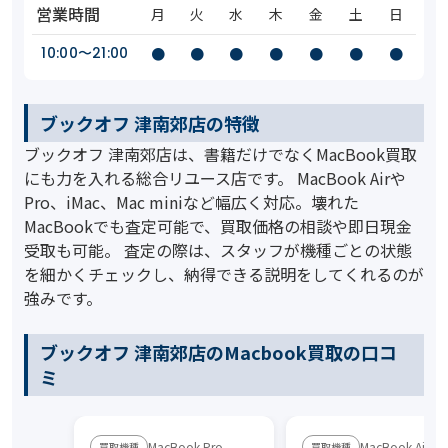
営業時間
月
火
水
木
金
土
日
10:00〜21:00
●
●
●
●
●
●
●
ブックオフ 津南郊店の特徴
ブックオフ 津南郊店は、書籍だけでなくMacBook買取
にも力を入れる総合リユース店です。 MacBook Airや
Pro、iMac、Mac miniなど幅広く対応。壊れた
MacBookでも査定可能で、買取価格の相談や即日現金
受取も可能。 査定の際は、スタッフが機種ごとの状態
を細かくチェックし、納得できる説明をしてくれるのが
強みです。
ブックオフ 津南郊店のMacbook買取の口コ
ミ
MacBook Pro
MacBook Air