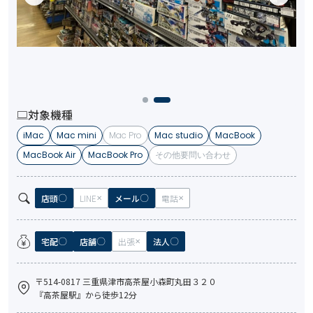
対象機種
iMac
Mac mini
Mac Pro
Mac studio
MacBook
MacBook Air
MacBook Pro
その他要問い合わせ
店頭
LINE
メール
電話
宅配
店舗
出張
法人
〒514-0817 三重県津市高茶屋小森町丸田３２０
『高茶屋駅』から徒歩12分