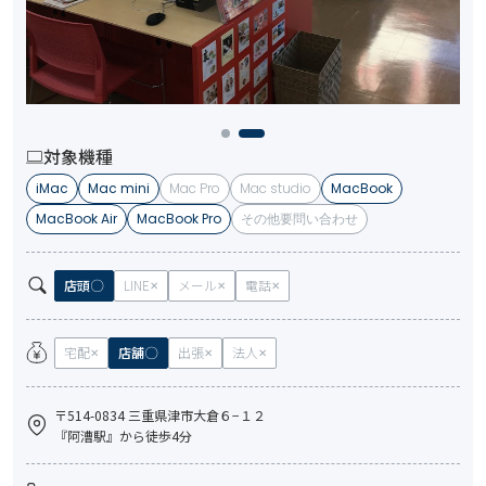
対象機種
iMac
Mac mini
Mac Pro
Mac studio
MacBook
MacBook Air
MacBook Pro
その他要問い合わせ
店頭
LINE
メール
電話
宅配
店舗
出張
法人
〒514-0834 三重県津市大倉６−１２
『阿漕駅』から徒歩4分