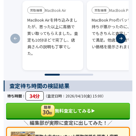
MacBook Air
MacBook Pro
MacBook Airを持ち込みまし
MacBook Proのバッテ
たが、思った以上に高価で
持ちが悪かったのに、そ
買い取ってもらえました。査
でもきちんと査定してく
定も10分ほどで完了し、店
て満足。他店より数千円
員さんの説明も丁寧でし
い価格を提示されました
た。
査定待ち時間の検証結果
34分
待ち時間：
（査定日時：2026/04/10(金) 15:00）
簡単
無料査定してみる
30
▶︎
秒
＼ 編集部が実際に査定に出してみた！／