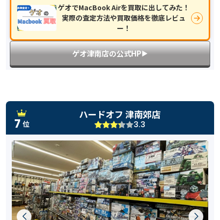
ゲオでMacBook Airを買取に出してみた！
実際の査定方法や買取価格を徹底レビュ
ー！
ゲオ津南店の公式HP
▶︎
ハードオフ 津南郊店
7
3.3
位