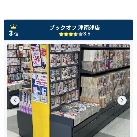
ブックオフ 津南郊店
3
3.5
位