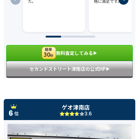
た。
格に満足です。
簡単
無料査定してみる
30
▶︎
秒
セカンドストリート津南店の公式HP
▶︎
ゲオ津南店
6
3.6
位