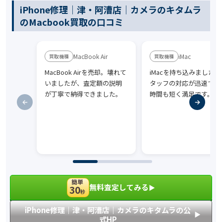
iPhone修理｜津・阿漕店｜カメラのキタムラ
のMacbook買取の口コミ
MacBook Air
iMac
MacBook Airを売却。壊れて
iMacを持ち込みました。
いましたが、査定額の説明
タッフの対応が迅速で、
が丁寧で納得できました。
時間も短く満足です。
簡単
無料査定してみる
30
▶︎
秒
iPhone修理｜津・阿漕店｜カメラのキタムラの公
▶︎
式HP