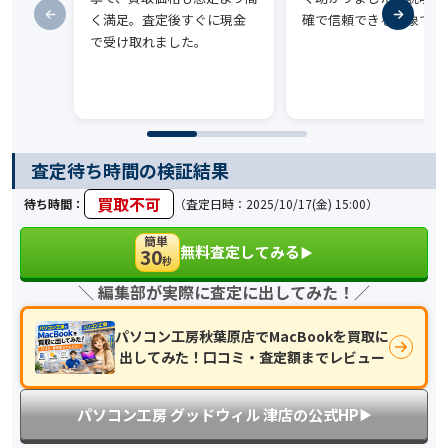
く満足。査定後すぐに現金
確で信頼できる印象です
で受け取れました。
査定待ち時間の検証結果
買取不可
待ち時間：
（査定日時：2025/10/17(金) 15:00）
簡単
無料査定してみる
30
▶︎
秒
＼ 編集部が実際に査定に出してみた！／
パソコン工房秋葉原店でMacBookを買取に
出してみた！口コミ・査定額までレビュー
パソコン工房 グッドウィル 津店の公式HP
▶︎