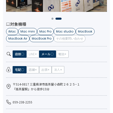
対象機種
iMac
Mac mini
Mac Pro
Mac studio
MacBook
MacBook Air
MacBook Pro
その他要問い合わせ
店頭
LINE
メール
電話
宅配
店舗
出張
法人
〒514-0817 三重県津市高茶屋小森町２６２５−１
『高茶屋駅』から徒歩15分
059-238-2255