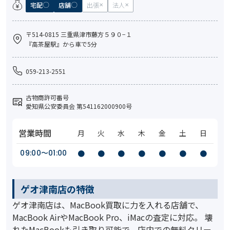
宅配
店舗
出張
法人
〒514-0815 三重県津市藤方５９０−１
『高茶屋駅』から車で5分
059-213-2551
古物商許可番号
愛知県公安委員会 第541162000900号
営業時間
月
火
水
木
金
土
日
09:00〜01:00
●
●
●
●
●
●
●
ゲオ津南店の特徴
ゲオ津南店は、MacBook買取に力を入れる店舗で、
MacBook AirやMacBook Pro、iMacの査定に対応。 壊
れたMacBookも引き取り可能で、店内での無料クリー