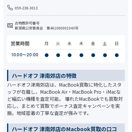
059-238-3013
古物商許可番号
新潟県公安委員会 第461060001043号
営業時間
月
火
水
木
金
土
日
10:00〜20:00
●
●
●
●
●
●
●
ハードオフ 津南郊店の特徴
ハードオフ津南郊店は、MacBook買取に特化したスタ
ッフが在籍し、MacBook Air・MacBook Pro・iMacな
ど幅広い機種を査定可能。 壊れたMacBookでも買取対
応し、まとめて買取でボーナス査定キャンペーンを実
施。地域密着の丁寧な査定が強みです。
ハードオフ 津南郊店のMacbook買取の口コ