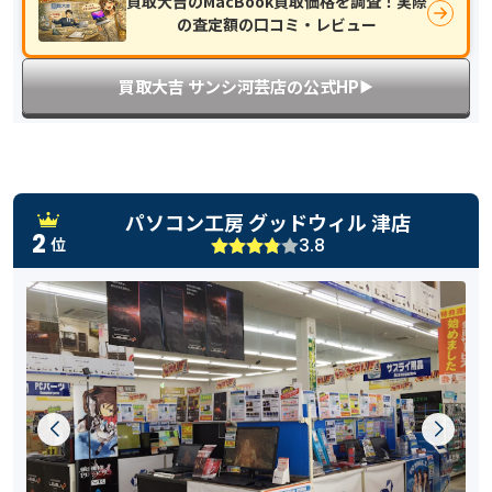
買取大吉のMacBook買取価格を調査！実際
の査定額の口コミ・レビュー
買取大吉 サンシ河芸店の公式HP
▶︎
パソコン工房 グッドウィル 津店
2
3.8
位