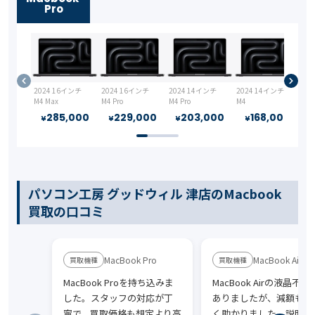
Pro
2024 16インチ
2024 16インチ
2024 14インチ
2024 14インチ
20
M4 Max
M4 Pro
M4 Pro
M4
M1 
285,000
229,000
203,000
168,000
¥
¥
¥
¥
パソコン工房 グッドウィル 津店のMacbook
買取の口コミ
MacBook Pro
MacBook Air
MacBook Proを持ち込みま
MacBook Airの液晶不
した。スタッフの対応が丁
ありましたが、減額も少
寧で、買取価格も想定より高
く助かりました。説明が