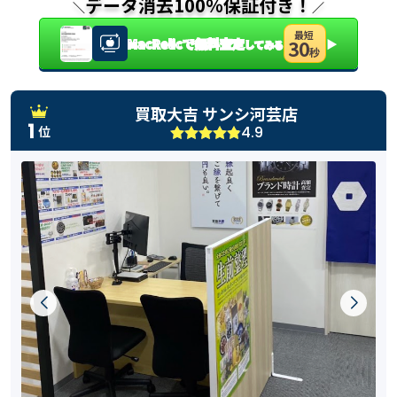
データ消去100％保証付き！
＼
／
最短
MacRelicで無料査定
▶
30
してみる
秒
買取大吉 サンシ河芸店
1
4.9
位