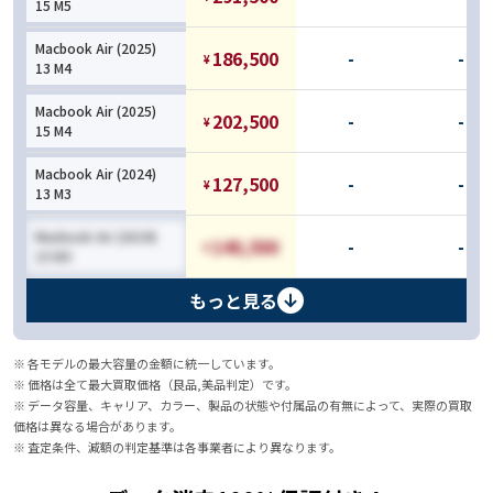
15 M5
Macbook Air (2025)
186,500
-
-
¥
13 M4
Macbook Air (2025)
202,500
-
-
¥
15 M4
Macbook Air (2024)
127,500
-
-
¥
13 M3
Macbook Air (2024)
140,500
-
-
¥
15 M3
もっと見る
※ 各モデルの最大容量の金額に統一しています。
※ 価格は全て最大買取価格（良品,美品判定）です。
※ データ容量、キャリア、カラー、製品の状態や付属品の有無によって、実際の買取
価格は異なる場合があります。
※ 査定条件、減額の判定基準は各事業者により異なります。