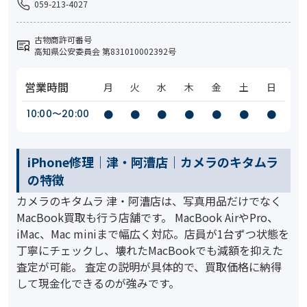
059-213-4027
古物商許可番号
高知県公安委員会 第831010002392号
営業時間
月
火
水
木
金
土
日
10:00〜20:00
●
●
●
●
●
●
●
iPhone修理｜津・阿漕店｜カメラのキタムラ
の特徴
カメラのキタムラ 津・阿漕店は、写真用品だけでなく
MacBook買取も行う店舗です。 MacBook AirやPro、
iMac、Mac miniまで幅広く対応。店員が1台ずつ状態を
丁寧にチェックし、壊れたMacBookでも減額を抑えた
査定が可能。 査定の説明が具体的で、買取価格に納得
して現金化できるのが強みです。