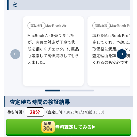
ミ
MacBook Air
MacBook Pro
MacBook Airを売りました
壊れたMacBook Proで
が、店員の対応が丁寧で状
定してくれ、予想以上の
態を細かくチェック。付属品
取価格に満足。スタッフ
も考慮して高価買取してもら
査定理由を詳しく説明し
えました。
くれるのも安心です。
査定待ち時間の検証結果
29分
待ち時間：
（査定日時：2026/03/27(金) 16:00）
簡単
無料査定してみる
30
▶︎
秒