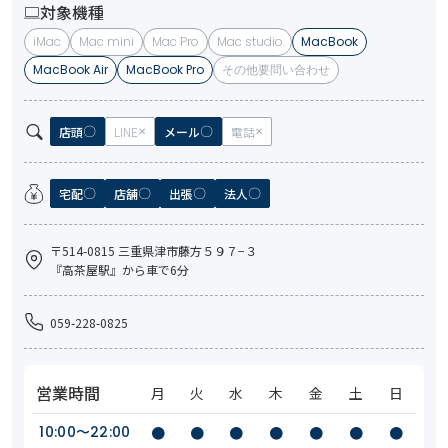
対象機種
iMac
Mac mini
Mac Pro
Mac studio
MacBook
MacBook Air
MacBook Pro
その他要問い合わせ
店頭
LINE
メール
電話
宅配
店舗
出張
法人
〒514-0815 三重県津市藤方５９７−３
『高茶屋駅』から車で6分
059-228-0825
営業時間
月
火
水
木
金
土
日
10:00〜22:00
●
●
●
●
●
●
●