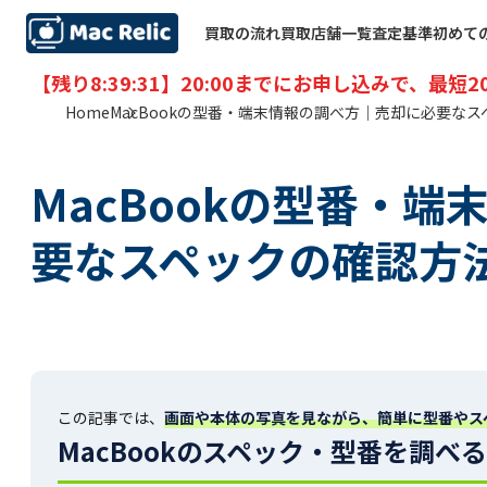
買取の流れ
買取店舗一覧
査定基準
初めて
【残り
8:39:29
】20:00までにお申し込みで、最短
2
Home
MacBookの型番・端末情報の調べ方｜売却に必要な
MacBookの型番・
要なスペックの確認方
この記事では、
画面や本体の写真を見ながら、簡単に型番やス
MacBookのスペック・型番を調べ