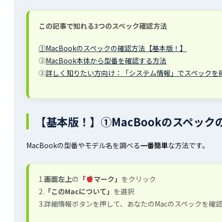
この記事で知れる3つのスペック確認方法
①MacBookのスペックの確認方法
【基本版！】
②
MacBook本体から型番を確認する方法
③
詳しく知りたい方向け：「システム情報」でスペックを
【基本版！】①MacBookのスペック
MacBookの型番やモデル名を調べる
一番簡単
な方法です。
1.
画面左上
の
「
マーク」
をクリック
2.
「このMacについて」
を選択
3.詳細情報ボタンを押して、あなたのMacのスペックを確